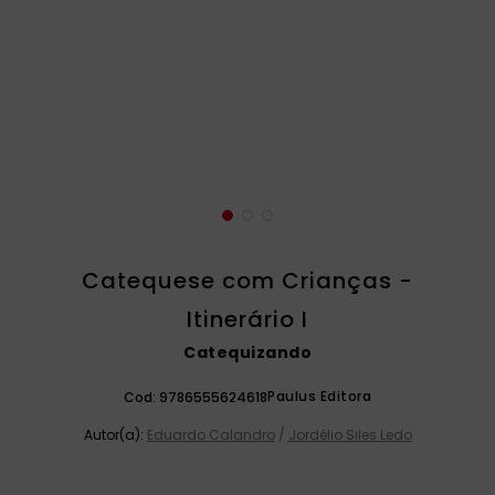
catequese
9
º
liturgia horas
10
º
Catequese com Crianças -
Itinerário I
Catequizando
Paulus Editora
Cod:
9786555624618
Autor(a):
Eduardo Calandro
/
Jordélio Siles Ledo