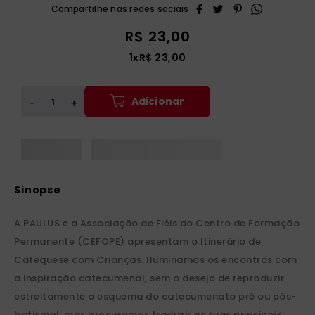
R$
23
,
00
1
x
R$
23
,
00
Adicionar
＋
－
A PAULUS e a Associação de Fiéis do Centro de Formação
Permanente (CEFOPE) apresentam o Itinerário de
Catequese com Crianças. Iluminamos os encontros com
a inspiração catecumenal, sem o desejo de reproduzir
estreitamente o esquema do catecumenato pré ou pós-
batismal, mas procuramos traduzir as suas principais