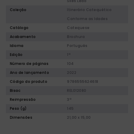
Siles Ledo
Coleção
Itinerário Catequético
Conforme as Idades
Catálogo
Catequese
Acabamento
Brochura
Idioma
Português
Edição
1ª
Número de páginas
104
Ano de lançamento
2022
Código do produto
9786555624618
Bisac
REL012080
Reimpressão
3ª
Peso (g)
145
Dimensões
21,00 x 15,00