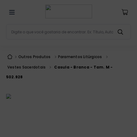
Digite o que você gostaria de encontrar. Ex: Título, Aut
Termos mais buscados
bíblia
1
º
Outros Produtos
Paramentos Litúrgicos
liturgia
2
º
Vestes Sacerdotais
Casula - Branca - Tam. M -
são miguel
3
º
502.928
terço
4
º
bíblia jerusalém
5
º
imagens
6
º
patristica
7
º
biblia pastoral
8
º