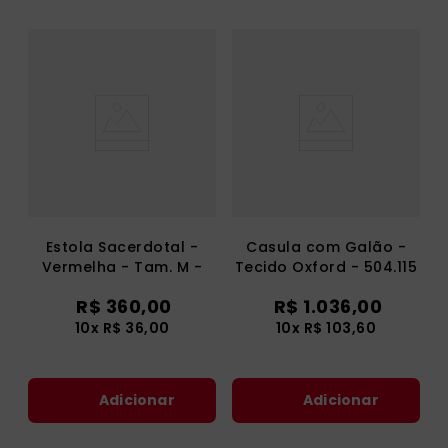
Estola Sacerdotal -
Casula com Galão -
Vermelha - Tam. M -
Tecido Oxford - 504.115
307.170
R$
360
,
00
R$
1
.
036
,
00
10
x
R$
36
,
00
10
x
R$
103
,
60
Adicionar
Adicionar