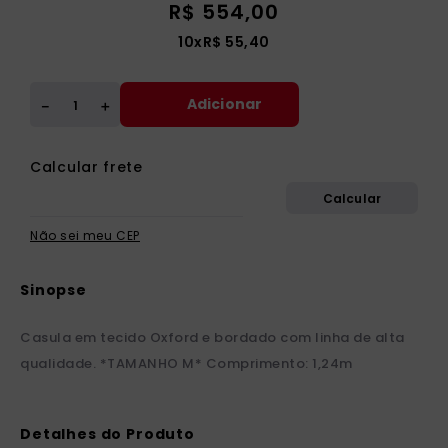
R$
554
,
00
10
x
R$
55
,
40
Adicionar
＋
－
Não sei meu CEP
Casula em tecido Oxford e bordado com linha de alta
qualidade. *TAMANHO M* Comprimento: 1,24m
Detalhes do Produto