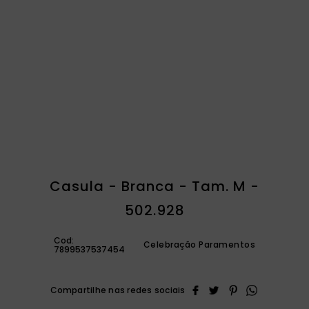
catequese
9
º
bíblia ave maria
10
º
Casula - Branca - Tam. M -
502.928
Cod:
Celebração Paramentos
7899537537454