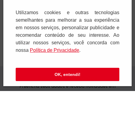
10
x
R$
103
,
60
10
x
R$
103
,
60
Utilizamos cookies e outras tecnologias
semelhantes para melhorar a sua experiência
Adicionar
Adicionar
em nossos serviços, personalizar publicidade e
recomendar conteúdo de seu interesse. Ao
utilizar nossos serviços, você concorda com
nossa
Polí­tica de Privacidade
.
OK, entendi!
Receba novidades
Preencha seus dados e receba novidades em
seu e-mail.