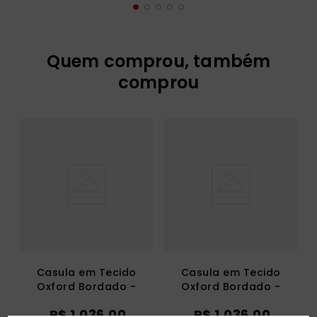
Quem comprou, também
comprou
Casula em Tecido
Casula em Tecido
Oxford Bordado -
Oxford Bordado -
Pelicano - 504.3063
Pelicano - 504.3063
R$
1
.
036
,
00
R$
1
.
036
,
00