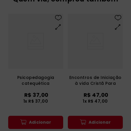
Psicopedagogia
Encontros de Iniciação
catequética
à vida Cristã Para
Adultos - Catequizando
R$
37
,
00
R$
47
,
00
1
x
R$
37
,
00
1
x
R$
47
,
00
Adicionar
Adicionar