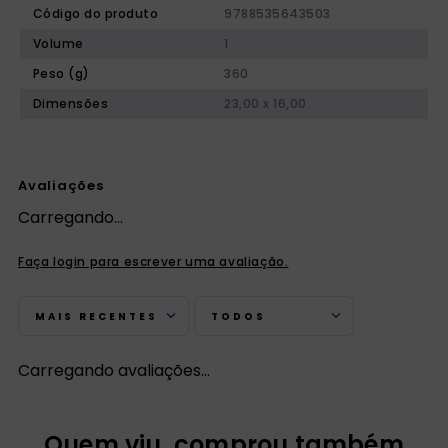
Código do produto
9788535643503
Volume
1
Peso (g)
360
Dimensões
23,00 x 16,00
Avaliações
Carregando…
Faça login para escrever uma avaliação.
MAIS RECENTES
TODOS
Carregando avaliações…
Quem viu, comprou também