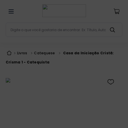
Digite o que você gostaria de encontrar. Ex: Título, Aut
Termos mais buscados
bíblia
1
º
Livros
Catequese
Casa da Iniciação Cristã:
liturgia
2
º
Crisma 1 - Catequista
são miguel
3
º
terço
4
º
bíblia jerusalém
5
º
imagens
6
º
patristica
7
º
biblia pastoral
8
º