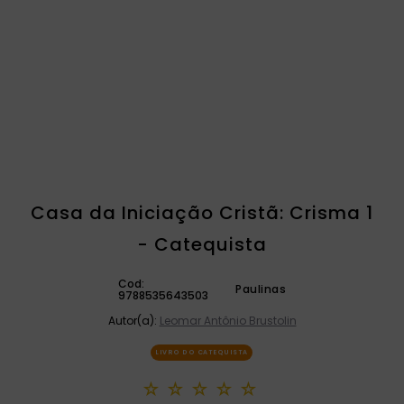
catequese
9
º
bíblia ave maria
10
º
Casa da Iniciação Cristã: Crisma 1
- Catequista
Cod:
Paulinas
9788535643503
Autor(a):
Leomar Antônio Brustolin
LIVRO DO CATEQUISTA
☆
☆
☆
☆
☆