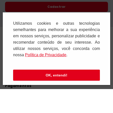
Cadastrar
Confira nossa Política de Privacidade.
Utilizamos cookies e outras tecnologias
semelhantes para melhorar a sua experiência
Institucional
em nossos serviços, personalizar publicidade e
recomendar conteúdo de seu interesse. Ao
Ajuda e Suporte
utilizar nossos serviços, você concorda com
nossa
Polí­tica de Privacidade
.
Televendas
SAC e Atendimento
OK, entendi!
Pagamentos
Segurança