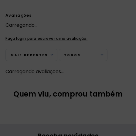
Avaliações
Carregando…
Faça login para escrever uma avaliação.
MAIS RECENTES
TODOS
Carregando avaliações…
Quem viu, comprou também
LIVRO DO CATEQUISTA
Catequese em mutirão
Encontros de Iniciação
à vida Cristã Para
Adultos - Catequizando