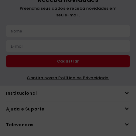
R$
49
,
00
R$
47
,
00
1
x
R$
49
,
00
1
x
R$
47
,
00
Adicionar
Adicionar
Quem comprou, também
comprou
Receba novidades
Preencha seus dados e receba novidades em