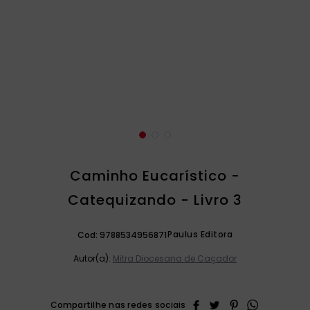
catequese
9
º
bíblia ave maria
10
º
Caminho Eucarístico -
Catequizando - Livro 3
Paulus Editora
Cod:
9788534956871
Autor(a):
Mitra Diocesana de Caçador