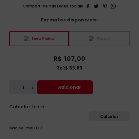
Formatos disponíveis:
Livro Físico
Ebook
R$
107
,
00
3
x
R$
35
,
66
Adicionar
＋
－
Não sei meu CEP