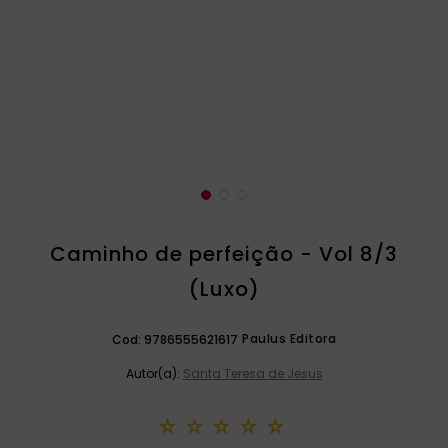
catequese
9
º
bíblia ave maria
10
º
Caminho de perfeição - Vol 8/3
(Luxo)
Paulus Editora
Cod:
9786555621617
Autor(a):
Santa Teresa de Jesus
☆
☆
☆
☆
☆