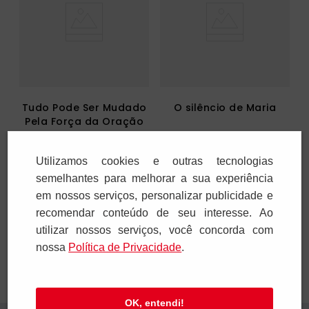
Tudo Pode Ser Mudado
O silêncio de Maria
Pela Força da Oração
R$
21
,
90
R$
48
,
00
Utilizamos cookies e outras tecnologias
1
x
R$
21
,
90
1
x
R$
48
,
00
semelhantes para melhorar a sua experiência
em nossos serviços, personalizar publicidade e
Adicionar
Adicionar
recomendar conteúdo de seu interesse. Ao
utilizar nossos serviços, você concorda com
nossa
Polí­tica de Privacidade
.
OK, entendi!