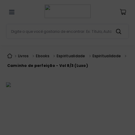
Digite o que você gostaria de encontrar. Ex: Título, Aut
Termos mais buscados
bíblia
1
º
Livros
Ebooks
Espiritualidade
Espiritualidade
liturgia
2
º
Caminho de perfeição - Vol 8/3 (Luxo)
são miguel
3
º
terço
4
º
bíblia jerusalém
5
º
imagens
6
º
patristica
7
º
biblia pastoral
8
º