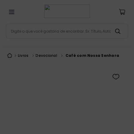
Digite o que você gostaria de encontrar. Ex: Título, Aut
Termos mais buscados
bíblia
1
º
Livros
Devocional
Café com Nossa Senhora
liturgia
2
º
são miguel
3
º
terço
4
º
bíblia jerusalém
5
º
imagens
6
º
patristica
7
º
biblia pastoral
8
º