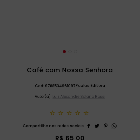
catequese
9
º
bíblia ave maria
10
º
Café com Nossa Senhora
Paulus Editora
Cod:
9788534961097
Autor(a):
Luiz Alexandre Solano Rossi
☆
☆
☆
☆
☆
R$
65
,
00