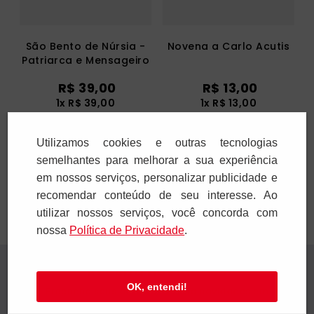
São Bento de Núrsia -
Novena a Carlo Acutis
Patriarca e Mensageiro
da Paz
R$
39
,
00
R$
13
,
00
1
x
R$
39
,
00
1
x
R$
13
,
00
Utilizamos cookies e outras tecnologias
Adicionar
Adicionar
semelhantes para melhorar a sua experiência
em nossos serviços, personalizar publicidade e
recomendar conteúdo de seu interesse. Ao
utilizar nossos serviços, você concorda com
nossa
Polí­tica de Privacidade
.
Receba novidades
OK, entendi!
Preencha seus dados e receba novidades em
seu e-mail.