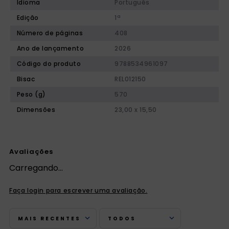
Idioma
Português
Edição
1ª
Número de páginas
408
Ano de lançamento
2026
Código do produto
9788534961097
Bisac
REL012150
Peso (g)
570
Dimensões
23,00 x 15,50
Avaliações
Carregando…
Faça login para escrever uma avaliação.
MAIS RECENTES
TODOS