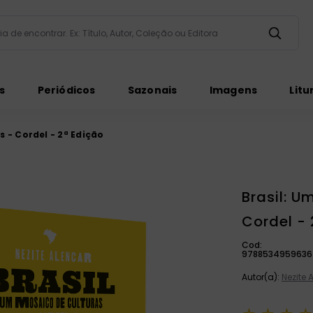
taria de encontrar. Ex: Título, Autor, Coleção ou Editora
ados
s
Periódicos
Sazonais
Imagens
Litu
 - Cordel - 2ª Edição
Brasil: U
ém
Cordel - 
Cod:
9788534959636
Autor(a):
Nezite 