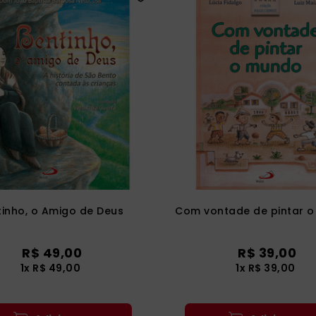
tinho, o Amigo de Deus
Com vontade de pintar 
R$
49
,
00
R$
39
,
00
1
x
R$
49
,
00
1
x
R$
39
,
00