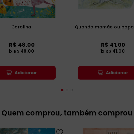
Carolina
Quando mamãe ou papai
R$
48
,
00
R$
41
,
00
1
x
R$
48
,
00
1
x
R$
41
,
00
Adicionar
Adicionar
Quem comprou, também comprou