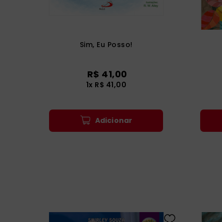
Sim, Eu Posso!
R$
41
,
00
1
x
R$
41
,
00
Adicionar