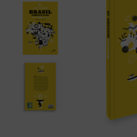
bíblia ave mar
10
º