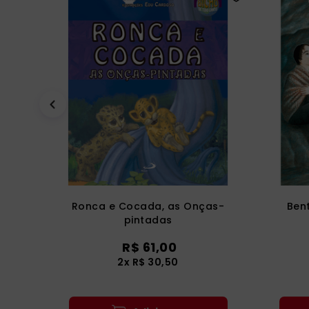
Ronca e Cocada, as Onças-
Ben
pintadas
R$
61
,
00
2
x
R$
30
,
50