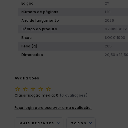
Edição
2ª
Número de páginas
120
Ano de lançamento
2026
Código do produto
978853495
Bisac
SOC011000
Peso (g)
205
Dimensões
20,50 x 13,5
Avaliações
☆
☆
☆
☆
☆
Classificação média: 0
(0 avaliações)
Faça login para escrever uma avaliação.
MAIS RECENTES
TODOS