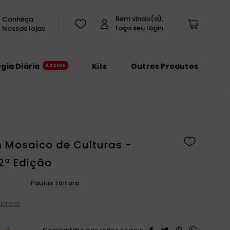
Conheça
Nossas lojas
rgia Diária
Kits
Outros Produtos
m Mosaico de Culturas -
2ª Edição
Paulus Editora
Alencar