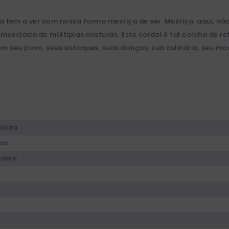
a tem a ver com nossa forma mestiça de ser. Mestiço, aqui, nã
esclada de múltiplas misturas. Este cordel é tal colcha de ret
com seu povo, seus sotaques, suas danças, sua culinária, seu mod
ileira
car
ileira