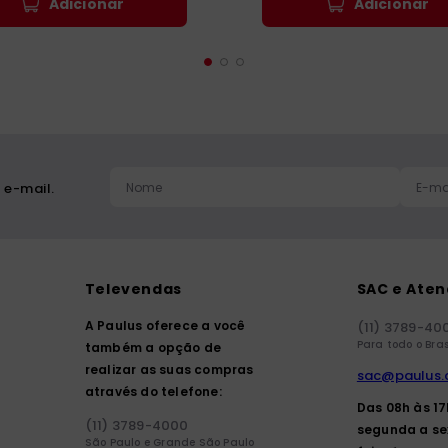
Adicionar
Adicionar
 e-mail.
Televendas
SAC e Ate
A Paulus oferece a você
(11) 3789-40
Para todo o Bras
também a opção de
realizar as suas compras
sac@paulus.
através do telefone:
Das 08h às 1
(11) 3789-4000
segunda a se
São Paulo e Grande São Paulo