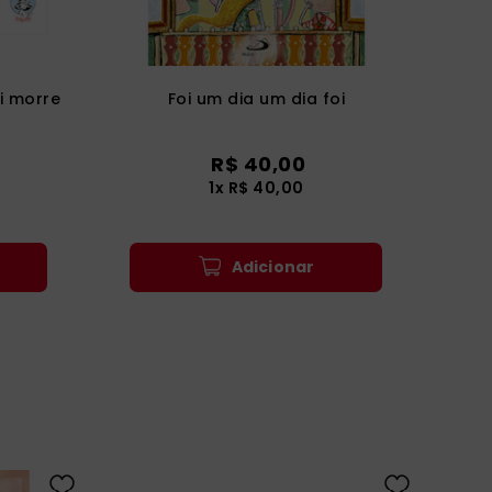
 morre
Foi um dia um dia foi
R$
40
,
00
1
x
R$
40
,
00
Adicionar