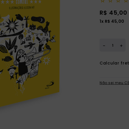
☆
☆
☆
☆
ia
R$
45
,
00
1
x
R$
45
,
00
＋
－
Não sei meu C