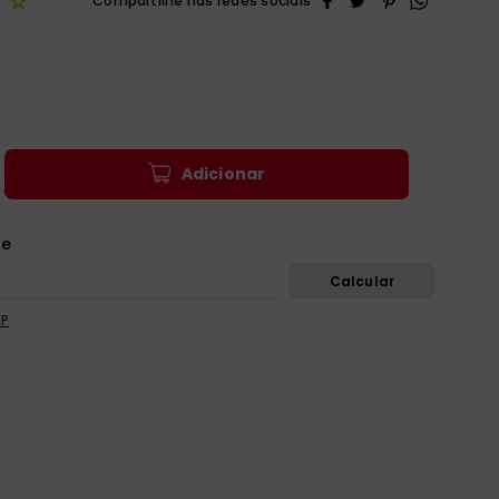
☆
Adicionar
EP