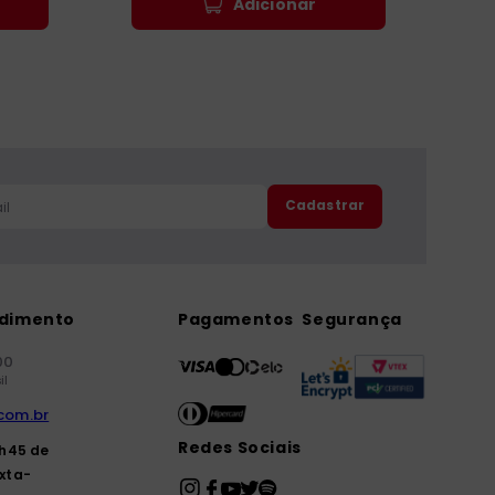
Adicionar
Cadastrar
ndimento
Pagamentos
Segurança
00
il
com.br
Redes Sociais
7h45 de
xta-