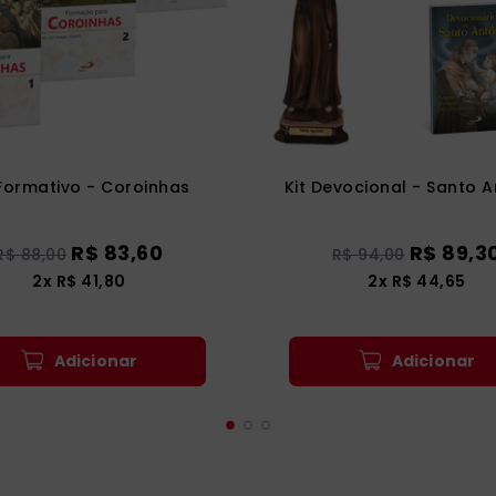
 Formativo - Coroinhas
Kit Devocional - Santo 
R$
83
,
60
R$
89
,
3
R$
88
,
00
R$
94
,
00
2
x
R$
41
,
80
2
x
R$
44
,
65
Adicionar
Adicionar