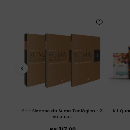
Kit - Sinopse da Suma Teológica - 3
Kit Qua
volumes
R$
317
,
00