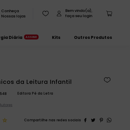
Conheça
Nossas lojas
rgia Diária
Kits
Outros Produtos
icos da Leitura Infantil
Editora Pé da Letra
1548
Autores
☆