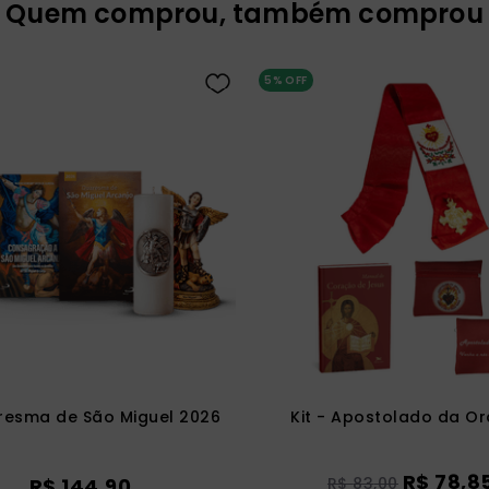
Quem comprou, também comprou
5%
OFF
resma de São Miguel 2026
Kit - Apostolado da O
R$
78
,
8
R$
144
,
90
R$
83
,
00