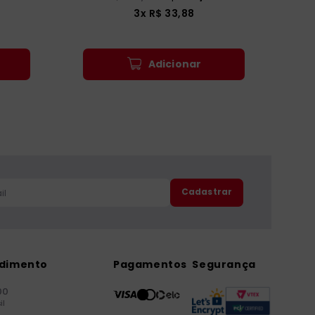
3
x
R$
33
,
88
Adicionar
Cadastrar
ndimento
Pagamentos
Segurança
00
il