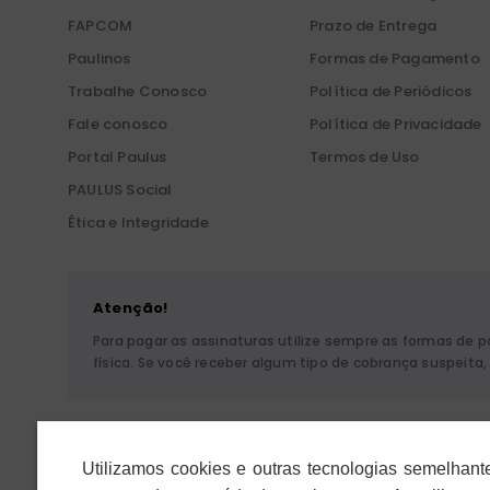
FAPCOM
Prazo de Entrega
Paulinos
Formas de Pagamento
Trabalhe Conosco
Política de Periódicos
Fale conosco
Política de Privacidade
Portal Paulus
Termos de Uso
PAULUS Social
Ética e Integridade
Atenção!
Para pagar as assinaturas utilize sempre as formas de 
física. Se você receber algum tipo de cobrança suspeit
Pia Sociedade de São P
Utilizamos cookies e outras tecnologias semelhant