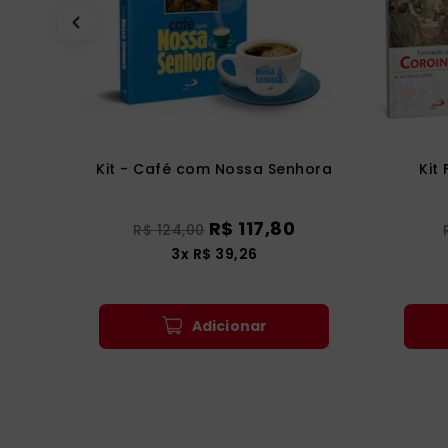
Kit - Café com Nossa Senhora
Kit
R$
117
,
80
R$
124
,
00
3
x
R$
39
,
26
Adicionar