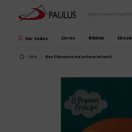
Digite o que você gos
Termos mais busc
Livros
Bíblias
Ebook
Ver todos
bíblia
1
º
liturgia
2
º
Kits
Box Clássicos da Leitura Infantil
são miguel
3
º
terço
4
º
imagens
5
º
bíblia jerusal
6
º
biblia pastoral
7
º
patristica
8
º
catequese
9
º