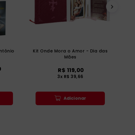
Antônio
Kit Onde Mora o Amor - Dia das
Mães
0
R$
119
,
00
3
x
R$
39
,
66
Adicionar