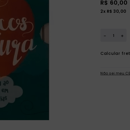
R$
60
,
00
2
x
R$
30
,
00
＋
－
Não sei meu C