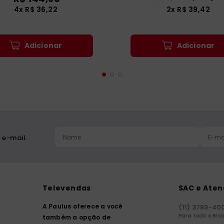
4
x
R$
36
,
22
2
x
R$
39
,
42
Adicionar
Adicionar
 e-mail.
Televendas
SAC e Ate
A Paulus oferece a você
(11) 3789-40
Para todo o Bras
também a opção de