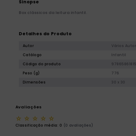
Box clássicos da leitura infantil.
Detalhes do Produto
Autor
Vários Auto
Catálogo
Infantil
Código do produto
9786586181
Peso (g)
776
Dimensões
30 x 30
Avaliações
☆
☆
☆
☆
☆
Classificação média: 0
(0 avaliações)