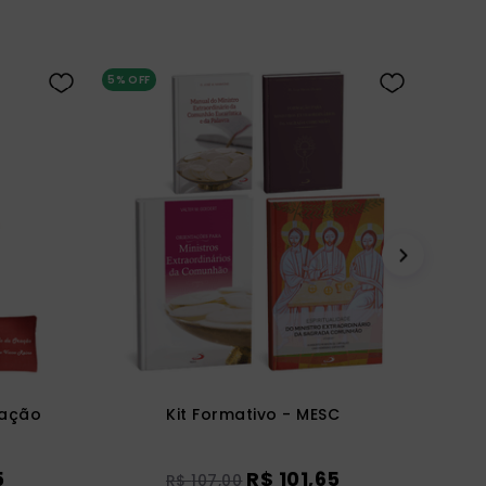
5%
OFF
ração
Kit Formativo - MESC
5
R$
101
,
65
R$
107
,
00