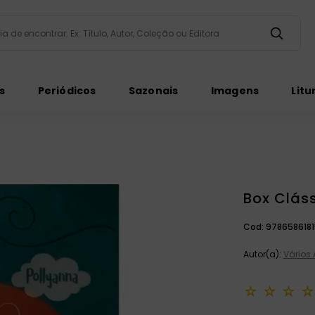
taria de encontrar. Ex: Título, Autor, Coleção ou Editora
ados
s
Periódicos
Sazonais
Imagens
Litu
Box Cláss
ém
Cod:
978658618
Autor(a):
Vários 
☆
☆
☆
☆