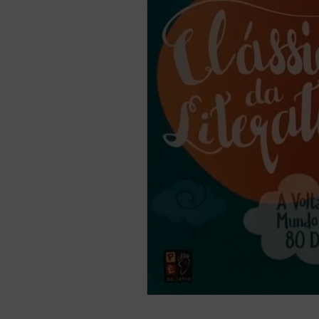
liturgia horas
10
º