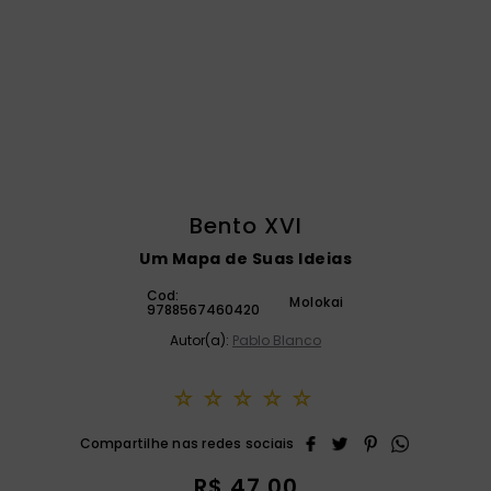
catequese
9
º
liturgia horas
10
º
Bento XVI
Um Mapa de Suas Ideias
Cod:
Molokai
9788567460420
Autor(a):
Pablo Blanco
☆
☆
☆
☆
☆
R$
47
,
00