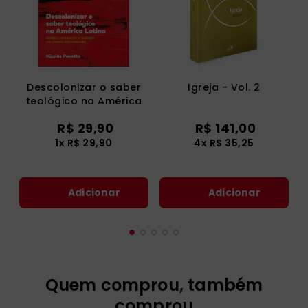
Descolonizar o saber
Igreja - Vol. 2
teológico na América
Latina
R$
29
,
90
R$
141
,
00
1
x
R$
29
,
90
4
x
R$
35
,
25
Adicionar
Adicionar
Quem comprou, também
comprou