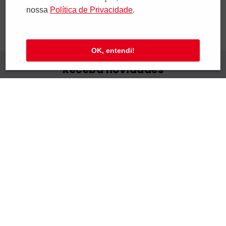
nossa
Polí­tica de Privacidade
.
OK, entendi!
Receba novidades
Preencha seus dados e receba novidades em
seu e-mail.
Cadastrar
Confira nossa Política de Privacidade.
Institucional