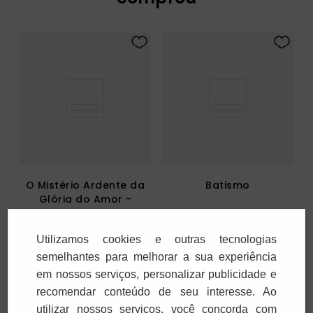
O Mistério Ardente da
Batismo
Glória do Amor -
Textos selecionados
R$
28
,
00
R$
34
,
70
sobre Eclesiologia,
Utilizamos cookies e outras tecnologias
Mariologia e Estética
1
x
R$
28
,
00
1
x
R$
34
,
70
semelhantes para melhorar a sua experiência
em nossos serviços, personalizar publicidade e
Adicionar
Adicionar
recomendar conteúdo de seu interesse. Ao
utilizar nossos serviços, você concorda com