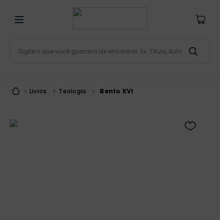
Digite o que você gostaria de encontrar. Ex: Título, Aut
Termos mais buscados
bíblia
1
º
Livros
Teologia
Bento XVI
liturgia
2
º
são miguel
3
º
terço
4
º
imagens
5
º
bíblia jerusalém
6
º
biblia pastoral
7
º
patristica
8
º