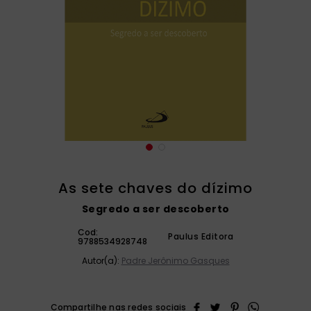
catequese
9
º
bíblia ave maria
10
º
As sete chaves do dízimo
Segredo a ser descoberto
Cod:
Paulus Editora
9788534928748
Autor(a):
Padre Jerônimo Gasques