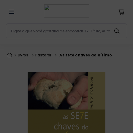
Digite o que você gostaria de encontrar. Ex: Título, Aut
Termos mais buscados
bíblia
1
º
Livros
Pastoral
As sete chaves do dízimo
liturgia
2
º
são miguel
3
º
terço
4
º
bíblia jerusalém
5
º
imagens
6
º
patristica
7
º
biblia pastoral
8
º