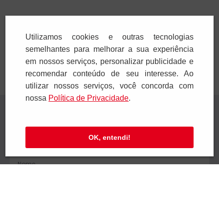
Adicionar
Adicionar
Utilizamos cookies e outras tecnologias
semelhantes para melhorar a sua experiência
em nossos serviços, personalizar publicidade e
recomendar conteúdo de seu interesse. Ao
utilizar nossos serviços, você concorda com
nossa
Polí­tica de Privacidade
.
Receba novidades
Preencha seus dados e receba novidades em
OK, entendi!
seu e-mail.
Cadastrar