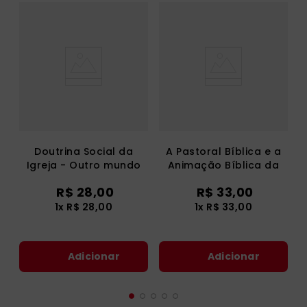
Doutrina Social da
A Pastoral Bíblica e a
Igreja - Outro mundo
Animação Bíblica da
possível
Pastoral
R$
28
,
00
R$
33
,
00
1
x
R$
28
,
00
1
x
R$
33
,
00
Adicionar
Adicionar