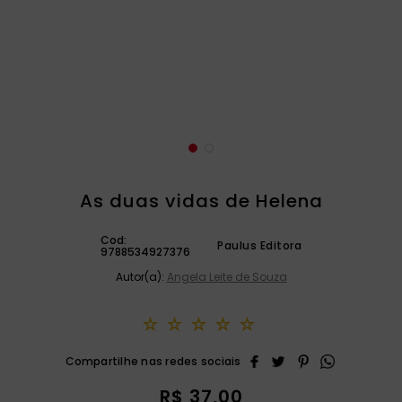
catequese
9
º
bíblia ave maria
10
º
As duas vidas de Helena
Cod:
Paulus Editora
9788534927376
Autor(a):
Angela Leite de Souza
☆
☆
☆
☆
☆
R$
37
,
00