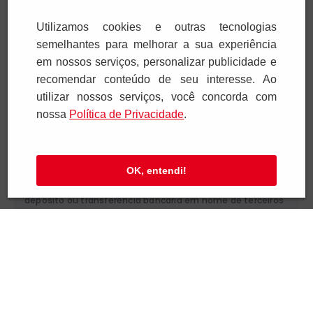
Utilizamos cookies e outras tecnologias
semelhantes para melhorar a sua experiência
em nossos serviços, personalizar publicidade e
Paulus Editora pelo mundo:
recomendar conteúdo de seu interesse. Ao
utilizar nossos serviços, você concorda com
Brasil
nossa
Polí­tica de Privacidade
.
Atenção!
OK, entendi!
Para pagar as assinaturas utilize sempre as formas de
pagamento disponibilizadas pela PAULUS. Nunca efetue
depósito ou transferência bancária em nome de terceiros
ou de pessoa física. Se você receber algum tipo de
cobrança suspeita, entre em contato conosco pelo
telefone (11) 5087-3600 ou pelo e-mail
cobranca@paulus.com.br
.
Pia Sociedade de São Paulo. CNPJ: 61.287.546/0012-12. Rua