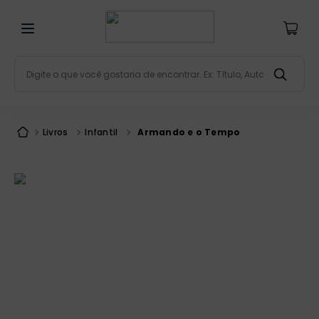
Digite o que você gostaria de encontrar. Ex: Título, Aut
Termos mais buscados
bíblia
1
º
Livros
Infantil
Armando e o Tempo
liturgia
2
º
são miguel
3
º
terço
4
º
bíblia jerusalém
5
º
imagens
6
º
patristica
7
º
biblia pastoral
8
º