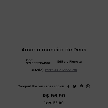
catequese
9
º
bíblia ave maria
10
º
Amor à maneira de Deus
Cod:
Editora Planeta
9786555354508
Autor(a):
Padre Júlio Lancellotti
R$
56
,
90
1
x
R$
56
,
90