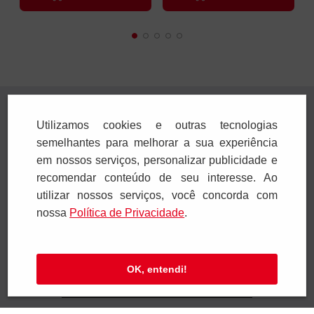
Orações
Humildade e
experiência de Deus
R$
23
,
00
R$
30
,
00
1
x
R$
23
,
00
1
x
R$
30
,
00
Adicionar
Adicionar
Utilizamos cookies e outras tecnologias
semelhantes para melhorar a sua experiência
em nossos serviços, personalizar publicidade e
recomendar conteúdo de seu interesse. Ao
utilizar nossos serviços, você concorda com
nossa
Polí­tica de Privacidade
.
Receba novidades
Preencha seus dados e receba novidades em
OK, entendi!
seu e-mail.