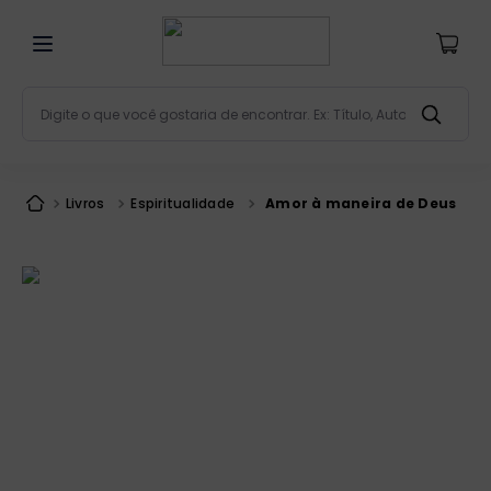
Digite o que você gostaria de encontrar. Ex: Título, Aut
Termos mais buscados
bíblia
1
º
Livros
Espiritualidade
Amor à maneira de Deus
liturgia
2
º
são miguel
3
º
terço
4
º
bíblia jerusalém
5
º
imagens
6
º
biblia pastoral
7
º
patristica
8
º