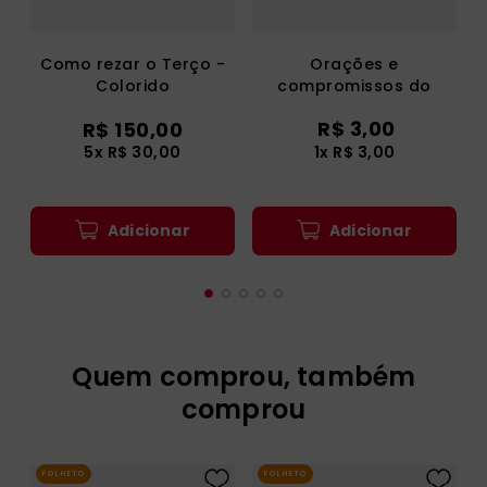
Como rezar o Terço -
Orações e
Colorido
compromissos do
cristão
R$
3
,
00
R$ 150,00
5x R$ 30,00
1
x
R$
3
,
00
Adicionar
Adicionar
Quem comprou, também
comprou
FOLHETO
FOLHETO