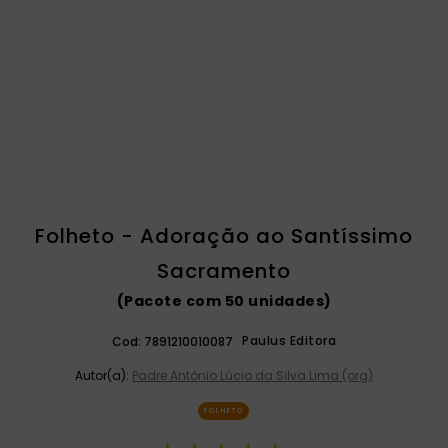
catequese
9
º
bíblia ave maria
10
º
Folheto - Adoração ao Santíssimo
Sacramento
(Pacote com 50 unidades)
Paulus Editora
Cod:
7891210010087
Autor(a):
Padre Antônio Lúcio da Silva Lima (org)
FOLHETO