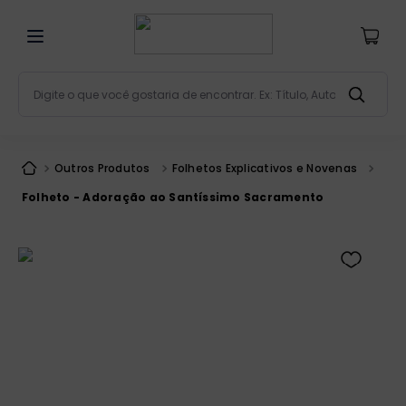
Digite o que você gostaria de encontrar. Ex: Título, Aut
Termos mais buscados
bíblia
1
º
Outros Produtos
Folhetos Explicativos e Novenas
liturgia
2
º
Folheto - Adoração ao Santíssimo Sacramento
são miguel
3
º
terço
4
º
bíblia jerusalém
5
º
imagens
6
º
patristica
7
º
biblia pastoral
8
º