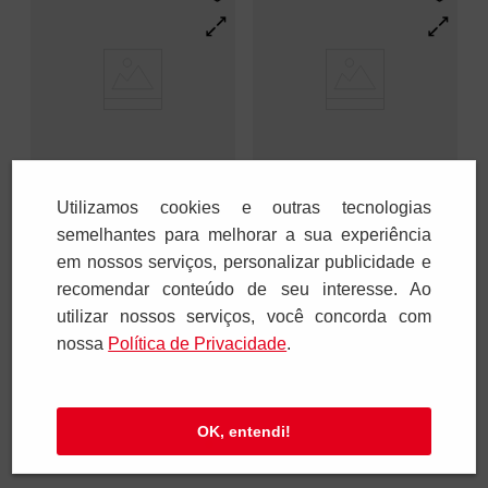
Utilizamos cookies e outras tecnologias
Orações e
Confessar a Deus ou
compromissos do
semelhantes para melhorar a sua experiência
ao padre?
cristão
em nossos serviços, personalizar publicidade e
R$
3
,
00
R$
3
,
00
recomendar conteúdo de seu interesse. Ao
1
x
R$
3
,
00
1
x
R$
3
,
00
utilizar nossos serviços, você concorda com
nossa
Polí­tica de Privacidade
.
Adicionar
Adicionar
OK, entendi!