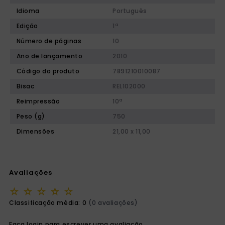
Idioma
Português
Edição
1ª
Número de páginas
10
Ano de lançamento
2010
Código do produto
7891210010087
Bisac
REL102000
Reimpressão
10ª
Peso (g)
750
Dimensões
21,00 x 11,00
Avaliações
☆
☆
☆
☆
☆
Classificação média: 0
(0 avaliações)
Faça login para escrever uma avaliação.