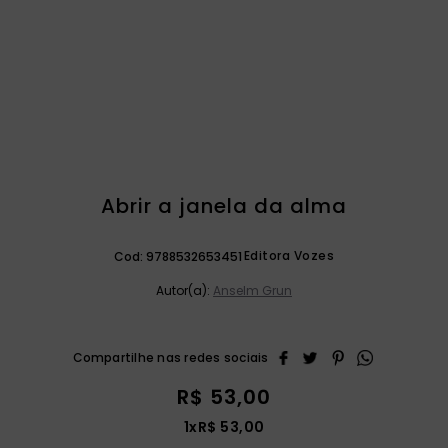
catequese
9
º
bíblia ave maria
10
º
Abrir a janela da alma
Editora Vozes
Cod:
9788532653451
Autor(a):
Anselm Grun
R$
53
,
00
1
x
R$
53
,
00