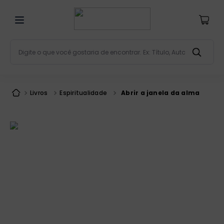
Digite o que você gostaria de encontrar. Ex: Título, Aut
Termos mais buscados
bíblia
1
º
Livros
Espiritualidade
Abrir a janela da alma
liturgia
2
º
são miguel
3
º
terço
4
º
bíblia jerusalém
5
º
imagens
6
º
patristica
7
º
biblia pastoral
8
º