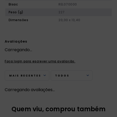
Bisac
REL070000
Peso (g)
227
Dimensões
20,00 x 13,40
Avaliações
Carregando…
Faça login para escrever uma avaliação.
MAIS RECENTES
TODOS
Carregando avaliações…
Quem viu, comprou também