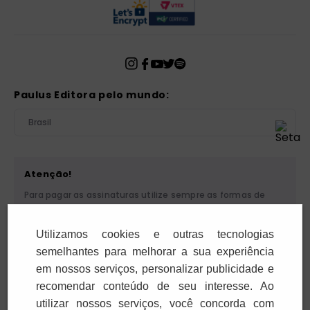
Paulus Editora pelo mundo:
Brasil
Atenção!
Para pagar as assinaturas utilize sempre as formas de
pagamento disponibilizadas pela PAULUS. Nunca efetue
depósito ou transferência bancária em nome de terceiros
Utilizamos cookies e outras tecnologias
ou de pessoa física. Se você receber algum tipo de
cobrança suspeita, entre em contato conosco pelo
semelhantes para melhorar a sua experiência
telefone (11) 5087-3600 ou pelo e-mail
em nossos serviços, personalizar publicidade e
cobranca@paulus.com.br
.
recomendar conteúdo de seu interesse. Ao
utilizar nossos serviços, você concorda com