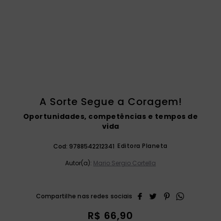
catequese
9
º
bíblia ave maria
10
º
A Sorte Segue a Coragem!
Oportunidades, competências e tempos de
vida
Editora Planeta
Cod:
9788542212341
Autor(a):
Mario Sergio Cortella
R$
66
,
90