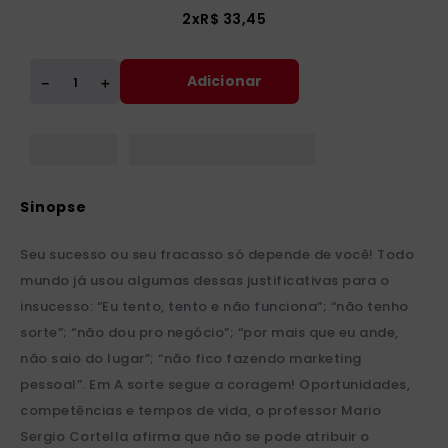
2
x
R$
33
,
45
Adicionar
＋
－
Seu sucesso ou seu fracasso só depende de você! Todo
mundo já usou algumas dessas justificativas para o
insucesso: “Eu tento, tento e não funciona”; “não tenho
sorte”; “não dou pro negócio”; “por mais que eu ande,
não saio do lugar”; “não fico fazendo marketing
pessoal”. Em A sorte segue a coragem! Oportunidades,
competências e tempos de vida, o professor Mario
Sergio Cortella afirma que não se pode atribuir o