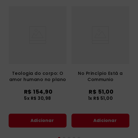
Teologia do corpo: O
No Princípio Está a
amor humano no plano
Communio
divino
R$
154
,
90
R$
51
,
00
5
x
R$
30
,
98
1
x
R$
51
,
00
Adicionar
Adicionar