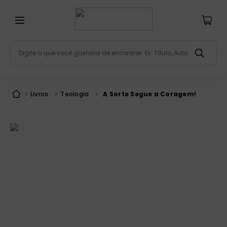
Digite o que você gostaria de encontrar. Ex: Título, Aut
Termos mais buscados
bíblia
1
º
Livros
Teologia
A Sorte Segue a Coragem!
liturgia
2
º
são miguel
3
º
terço
4
º
bíblia jerusalém
5
º
imagens
6
º
patristica
7
º
biblia pastoral
8
º