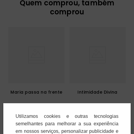
Quem comprou, também
comprou
Maria passa na frente
Intimidade Divina
R$
14
,
00
R$
198
,
00
1
x
R$
14
,
00
6
x
R$
33
,
00
Utilizamos cookies e outras tecnologias
semelhantes para melhorar a sua experiência
em nossos serviços, personalizar publicidade e