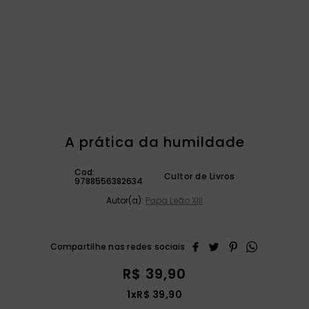
catequese
9
º
bíblia ave maria
10
º
A prática da humildade
Cod:
Cultor de Livros
9788556382634
Autor(a):
Papa Leão XIII
R$
39
,
90
1
x
R$
39
,
90