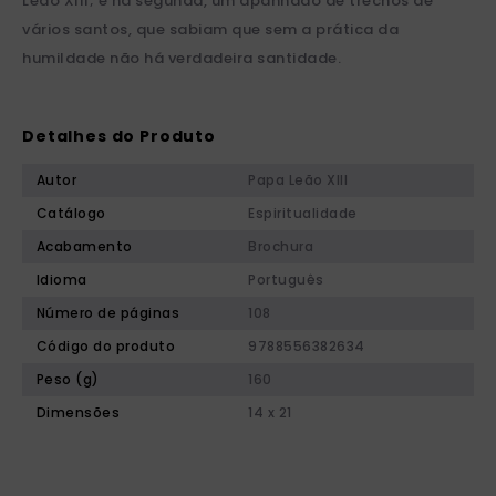
Leão XIII; e na segunda, um apanhado de trechos de
vários santos, que sabiam que sem a prática da
humildade não há verdadeira santidade.
Detalhes do Produto
Autor
Papa Leão XIII
Catálogo
Espiritualidade
Acabamento
Brochura
Idioma
Português
Número de páginas
108
Código do produto
9788556382634
Peso (g)
160
Dimensões
14 x 21