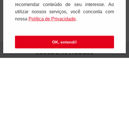
Adicionar
Adicionar
recomendar conteúdo de seu interesse. Ao
utilizar nossos serviços, você concorda com
nossa
Polí­tica de Privacidade
.
OK, entendi!
Receba novidades
Preencha seus dados e receba novidades em
seu e-mail.
Cadastrar
Confira nossa Política de Privacidade.