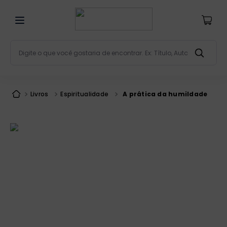
Digite o que você gostaria de encontrar. Ex: Título, Aut
Termos mais buscados
bíblia
1
º
Livros
Espiritualidade
A prática da humildade
liturgia
2
º
são miguel
3
º
terço
4
º
bíblia jerusalém
5
º
imagens
6
º
patristica
7
º
biblia pastoral
8
º