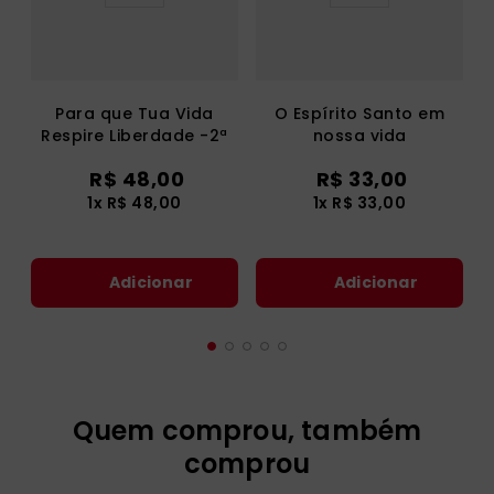
Para que Tua Vida
O Espírito Santo em
Respire Liberdade -2ª
nossa vida
Edição
R$
48
,
00
R$
33
,
00
1
x
R$
48
,
00
1
x
R$
33
,
00
Adicionar
Adicionar
Quem comprou, também
comprou