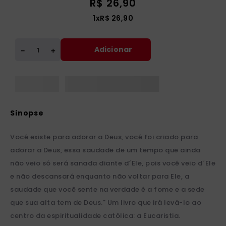
R$
26
,
90
1
x
R$
26
,
90
Adicionar
＋
－
Você existe para adorar a Deus, você foi criado para
adorar a Deus, essa saudade de um tempo que ainda
não veio só será sanada diante d´Ele, pois você veio d´Ele
e não descansará enquanto não voltar para Ele, a
saudade que você sente na verdade é a fome e a sede
que sua alta tem de Deus." Um livro que irá levá-lo ao
centro da espiritualidade católica: a Eucaristia.