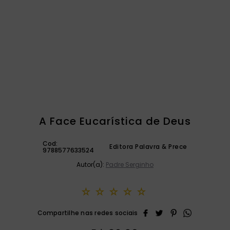
catequese
9
º
bíblia ave maria
10
º
A Face Eucarística de Deus
Cod:
Editora Palavra & Prece
9788577633524
Autor(a):
Padre Serginho
☆
☆
☆
☆
☆