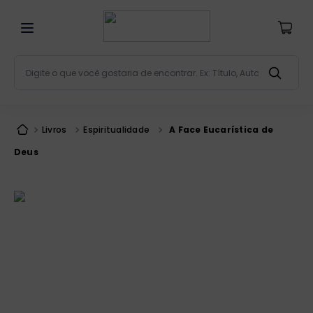
Digite o que você gostaria de encontrar. Ex: Título, Aut
Termos mais buscados
bíblia
1
º
Livros
Espiritualidade
A Face Eucarística de
liturgia
2
º
Deus
são miguel
3
º
terço
4
º
bíblia jerusalém
5
º
imagens
6
º
biblia pastoral
7
º
patristica
8
º