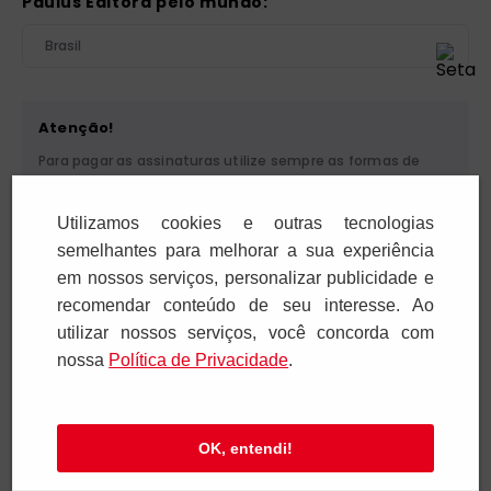
Paulus Editora pelo mundo:
Brasil
Atenção!
Para pagar as assinaturas utilize sempre as formas de
pagamento disponibilizadas pela PAULUS. Nunca efetue
depósito ou transferência bancária em nome de terceiros
Utilizamos cookies e outras tecnologias
ou de pessoa física. Se você receber algum tipo de
cobrança suspeita, entre em contato conosco pelo
semelhantes para melhorar a sua experiência
telefone (11) 5087-3600 ou pelo e-mail
em nossos serviços, personalizar publicidade e
cobranca@paulus.com.br
.
recomendar conteúdo de seu interesse. Ao
utilizar nossos serviços, você concorda com
nossa
Polí­tica de Privacidade
.
Pia Sociedade de São Paulo. CNPJ: 61.287.546/0012-12. Rua
Francisco Cruz, 229 - 04117-091. Vila Mariana - São Paulo/SP
OK, entendi!