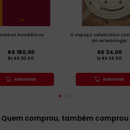
oteiros Homiléticos
O espaço celebrativo co
da eclesiologia
R$
180
,
00
R$
34
,
00
6
x
R$
30
,
00
1
x
R$
34
,
00
Adicionar
Adicionar
Quem comprou, também comprou