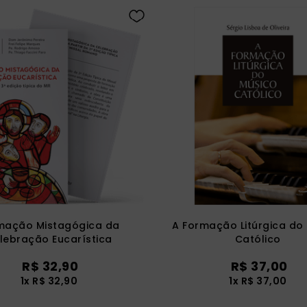
mação Mistagógica da
A Formação Litúrgica do
lebração Eucarística
Católico
R$
32
,
90
R$
37
,
00
1
x
R$
32
,
90
1
x
R$
37
,
00