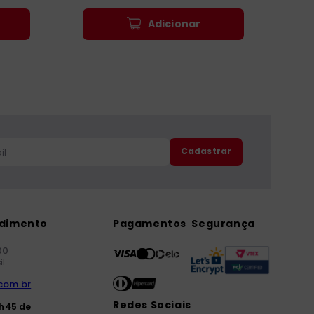
Adicionar
Cadastrar
ndimento
Pagamentos
Segurança
00
il
com.br
Redes Sociais
7h45 de