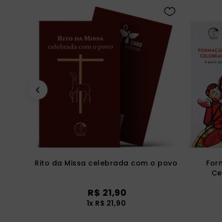
Rito da Missa celebrada com o povo
For
Ce
R$
21
,
90
1
x
R$
21
,
90