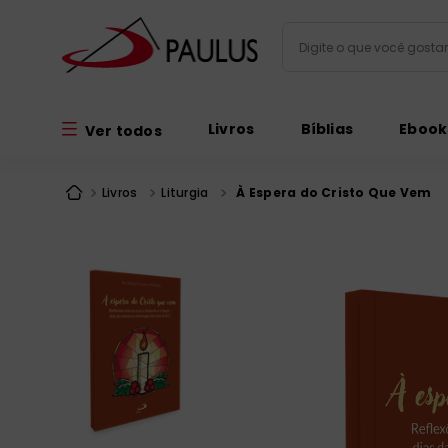
Digite o que você gos
Termos mais busc
Livros
Bíblias
Ebook
Ver todos
bíblia
1
º
liturgia
2
º
Livros
Liturgia
À Espera do Cristo Que Vem
são miguel
3
º
terço
4
º
bíblia jerusal
5
º
imagens
6
º
patristica
7
º
biblia pastoral
8
º
catequese
9
º