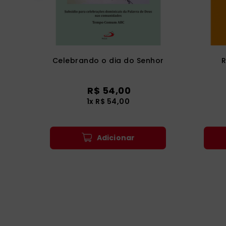
Celebrando o dia do Senhor
R
R$
54
,
00
1
x
R$
54
,
00
Adicionar