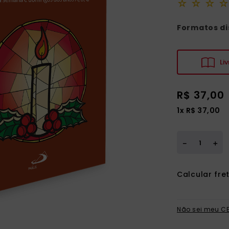
☆
☆
☆
☆
ia
Formatos di
Liv
R$
37
,
00
1
x
R$
37
,
00
＋
－
Não sei meu C