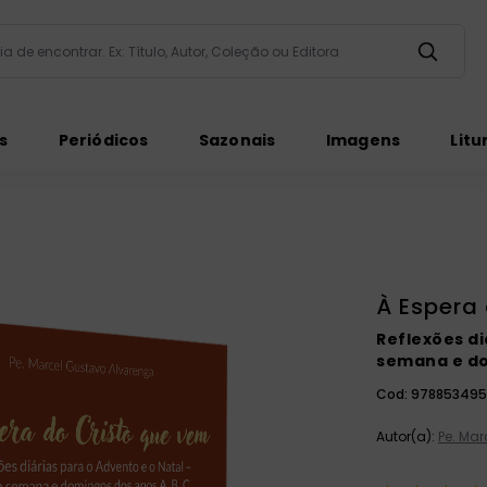
taria de encontrar. Ex: Título, Autor, Coleção ou Editora
ados
s
Periódicos
Sazonais
Imagens
Litu
À Espera
ém
Reflexões di
semana e do
Cod:
978853495
Autor(a):
Pe. Ma