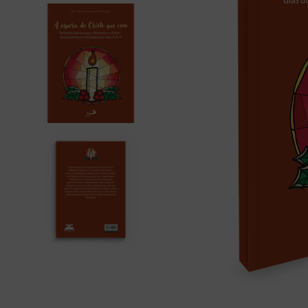
bíblia ave mar
10
º