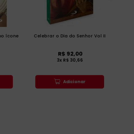
mo ícone
Celebrar o Dia do Senhor Vol II
R$
92
,
00
3
x
R$
30
,
66
Adicionar