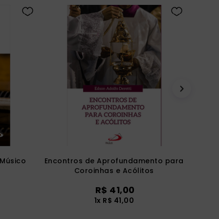
 Músico
Encontros de Aprofundamento para
Coroinhas e Acólitos
R$
41
,
00
1
x
R$
41
,
00