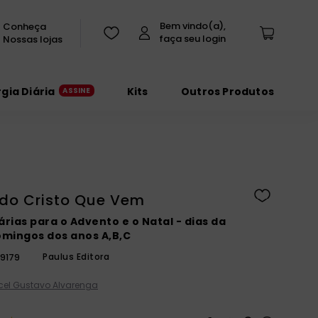
Conheça
Nossas lojas
rgia Diária
Kits
Outros Produtos
 do Cristo Que Vem
árias para o Advento e o Natal - dias da
mingos dos anos A,B,C
Paulus Editora
9179
rcel Gustavo Alvarenga