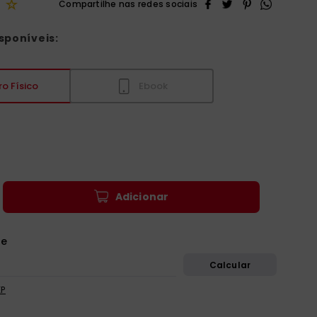
☆
sponíveis:
ro Físico
Ebook
Adicionar
EP