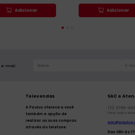
Adicionar
Adicionar
 e-mail.
Televendas
SAC e Ate
A Paulus oferece a você
(11) 3789-40
Para todo o Bras
também a opção de
realizar as suas compras
sac@paulus.
através do telefone:
Das 08h às 1