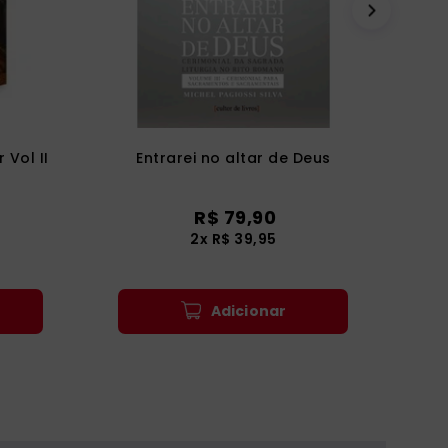
 Vol II
Entrarei no altar de Deus
R$
79
,
90
2
x
R$
39
,
95
Adicionar