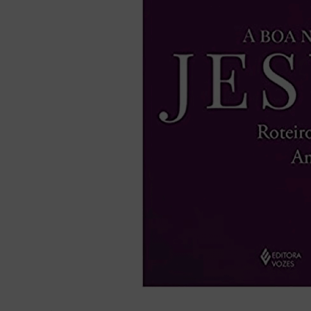
liturgia horas
10
º