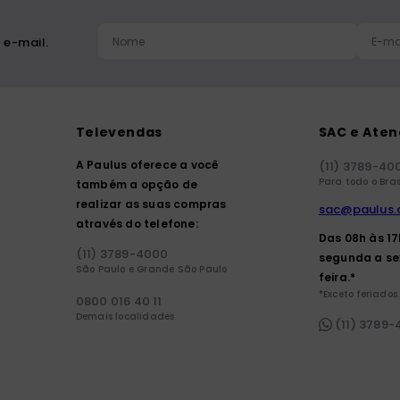
 e-mail.
Televendas
SAC e Ate
A Paulus oferece a você
(11) 3789-40
Para todo o Bras
também a opção de
realizar as suas compras
sac@paulus.
através do telefone:
Das 08h às 1
(11) 3789-4000
segunda a se
São Paulo e Grande São Paulo
feira.*
*Exceto feriados.
0800 016 40 11
Demais localidades
(11) 3789