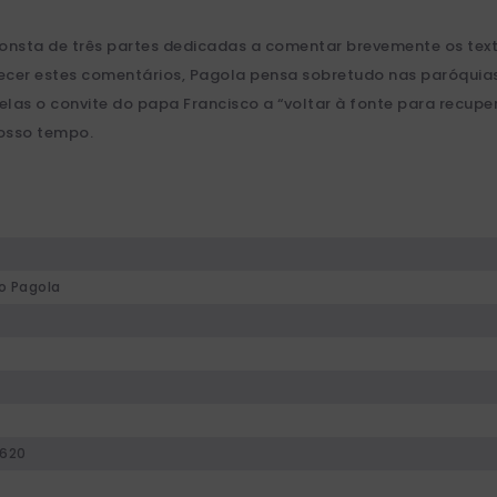
 consta de três partes dedicadas a comentar brevemente os tex
recer estes comentários, Pagola pensa sobretudo nas paróquias
 elas o convite do papa Francisco a “voltar à fonte para recuper
nosso tempo.
o Pagola
620