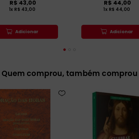
R$
43
,
00
R$
44
,
00
1
x
R$
43
,
00
1
x
R$
44
,
00
Adicionar
Adicionar
Quem comprou, também comprou