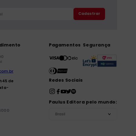
Cadastrar
ndimento
Pagamentos
Segurança
00
il
com.br
Redes Sociais
7h45 de
xta-
Paulus Editora pelo mundo:
-4000
Brasil