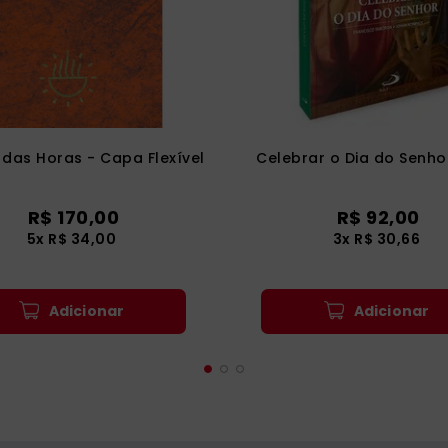
das Horas - Capa Flexível
Celebrar o Dia do Senhor
R$
170
,
00
R$
92
,
00
5
x
R$
34
,
00
3
x
R$
30
,
66
Adicionar
Adicionar