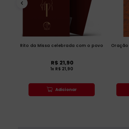
Rito da Missa celebrada com o povo
Oração 
R$
21
,
90
1
x
R$
21
,
90
Adicionar