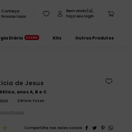
Conheça
Nossas lojas
rgia Diária
Kits
Outros Produtos
tícia de Jesus
lético, anos A, B e C
Editora Vozes
2620
ntonio Pagola
☆