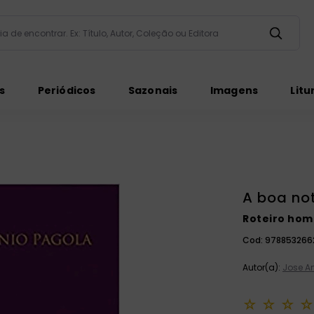
taria de encontrar. Ex: Título, Autor, Coleção ou Editora
ados
s
Periódicos
Sazonais
Imagens
Litu
A boa no
Roteiro homi
ém
Cod:
978853266
Autor(a):
Jose A
☆
☆
☆
☆