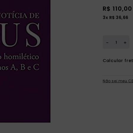
R$
110
,
00
3
x
R$
36
,
66
＋
－
Não sei meu C