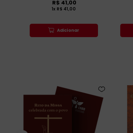
R$
41
,
00
1
x
R$
41
,
00
Adicionar