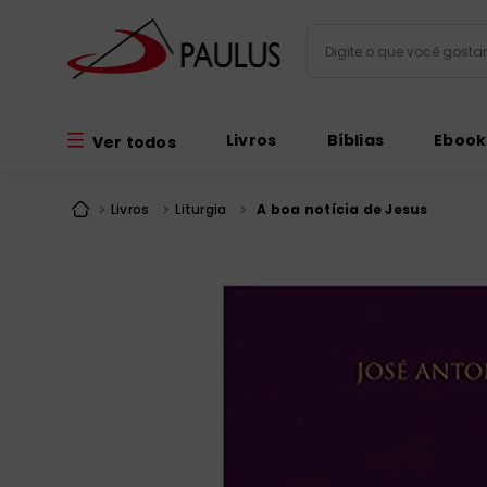
Digite o que você gos
Termos mais busc
Livros
Bíblias
Ebook
Ver todos
bíblia
1
º
liturgia
2
º
Livros
Liturgia
A boa notícia de Jesus
são miguel
3
º
terço
4
º
imagens
5
º
bíblia jerusal
6
º
biblia pastoral
7
º
patristica
8
º
catequese
9
º