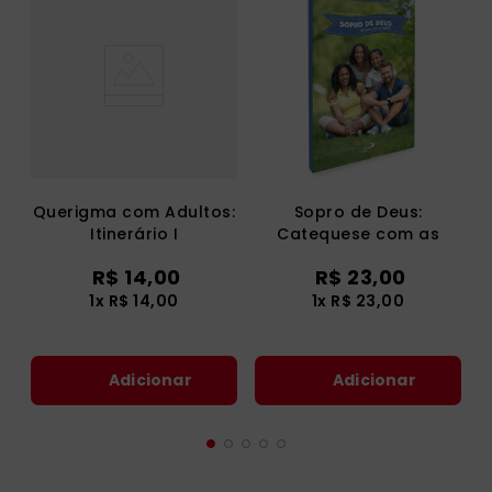
Quem comprou, também
comprou
Querigma com Adultos:
Sopro de Deus:
Itinerário I
Catequese com as
Famílias
R$
14
,
00
R$
23
,
00