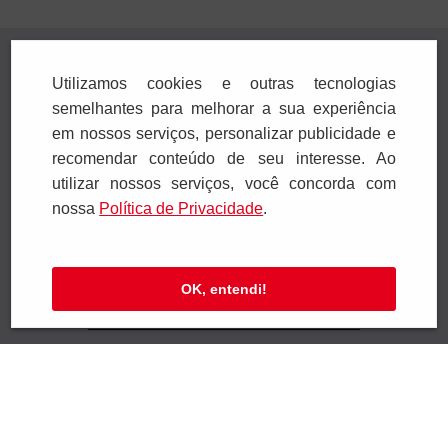
1
x
R$
14
,
00
1
x
R$
23
,
00
Adicionar
Adicionar
Utilizamos cookies e outras tecnologias
semelhantes para melhorar a sua experiência
em nossos serviços, personalizar publicidade e
recomendar conteúdo de seu interesse. Ao
utilizar nossos serviços, você concorda com
nossa
Polí­tica de Privacidade
.
Receba novidades
Preencha seus dados e receba novidades em
OK, entendi!
seu e-mail.
Cadastrar