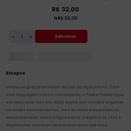
R$
32
,
00
1
x
R$
32
,
00
Adicionar
＋
－
Inúmeras graças emanam do uso da água benta. Com
uma linguagem clara e convincente, o Padre Theiler (que
escreveu este livro em 1909) expõe aos cristãos algumas
verdades surpreendentes, mas às vezes esquecidas ou
desconhecidas, sobre a água benta, e explica os atos e
disposições interiores necessários para que esse