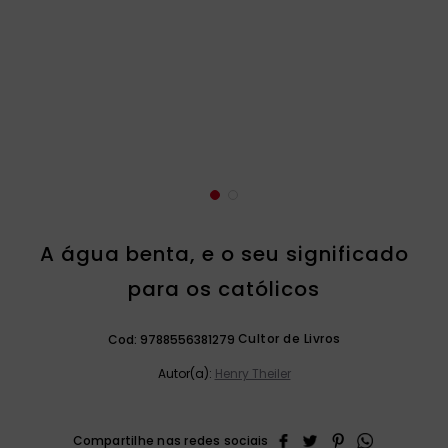
catequese
9
º
bíblia ave maria
10
º
A água benta, e o seu significado
para os católicos
Cultor de Livros
Cod:
9788556381279
Autor(a):
Henry Theiler