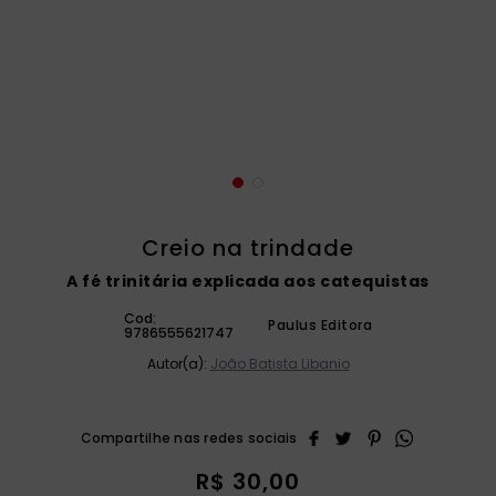
catequese
9
º
bíblia ave maria
10
º
Creio na trindade
A fé trinitária explicada aos catequistas
Cod:
Paulus Editora
9786555621747
Autor(a):
João Batista Libanio
R$
30
,
00