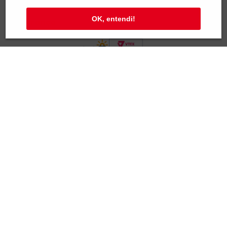
SAC e Atendimento
OK, entendi!
Pagamentos
Segurança
Paulus Editora pelo mundo:
Brasil
Atenção!