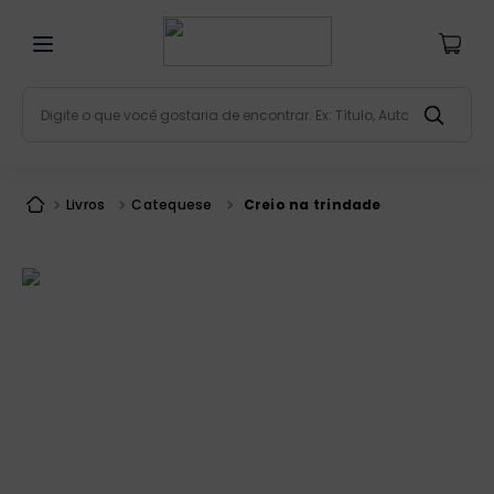
Digite o que você gostaria de encontrar. Ex: Título, Aut
Termos mais buscados
bíblia
1
º
Livros
Catequese
Creio na trindade
liturgia
2
º
são miguel
3
º
terço
4
º
bíblia jerusalém
5
º
imagens
6
º
biblia pastoral
7
º
patristica
8
º