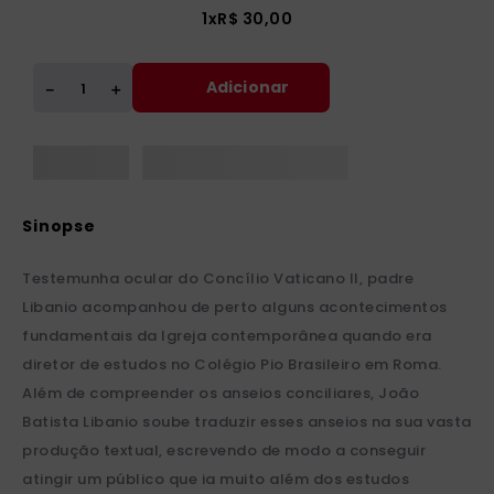
1
x
R$
30
,
00
Adicionar
＋
－
Testemunha ocular do Concílio Vaticano II, padre
Libanio acompanhou de perto alguns acontecimentos
fundamentais da Igreja contemporânea quando era
diretor de estudos no Colégio Pio Brasileiro em Roma.
Além de compreender os anseios conciliares, João
Batista Libanio soube traduzir esses anseios na sua vasta
produção textual, escrevendo de modo a conseguir
atingir um público que ia muito além dos estudos