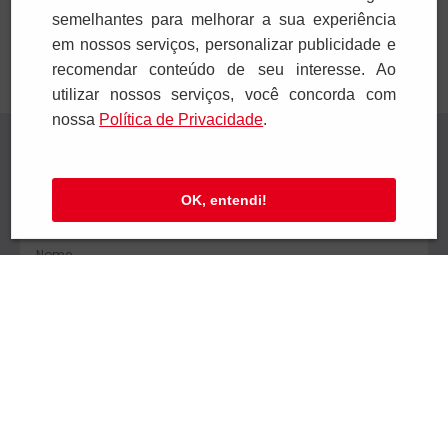
semelhantes para melhorar a sua experiência
em nossos serviços, personalizar publicidade e
recomendar conteúdo de seu interesse. Ao
utilizar nossos serviços, você concorda com
nossa
Polí­tica de Privacidade
.
Receba novidades
Preencha seus dados e receba novidades em
OK, entendi!
seu e-mail.
Cadastrar
Confira nossa Política de Privacidade.