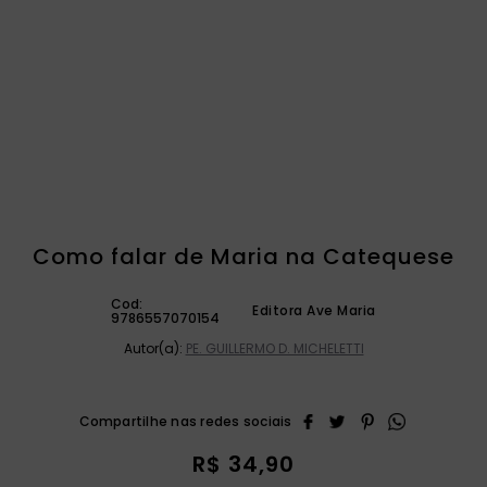
catequese
9
º
bíblia ave maria
10
º
Como falar de Maria na Catequese
Cod:
Editora Ave Maria
9786557070154
Autor(a):
PE. GUILLERMO D. MICHELETTI
R$
34
,
90