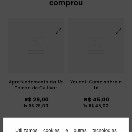
comprou
Aprofundamento da fé:
Youcat: Curso sobre a
Tempo de Cultivar
fé
R$
29
,
00
R$
45
,
00
1
x
R$
29
,
00
1
x
R$
45
,
00
Adicionar
Adicionar
Utilizamos cookies e outras tecnologias