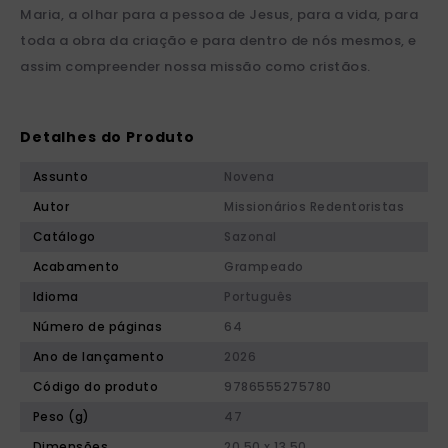
Maria, a olhar para a pessoa de Jesus, para a vida, para
toda a obra da criação e para dentro de nós mesmos, e
assim compreender nossa missão como cristãos.
Detalhes do Produto
Assunto
Novena
Autor
Missionários Redentoristas
Catálogo
Sazonal
Acabamento
Grampeado
Idioma
Português
Número de páginas
64
Ano de lançamento
2026
Código do produto
9786555275780
Peso (g)
47
Dimensões
20,50 x 13,50