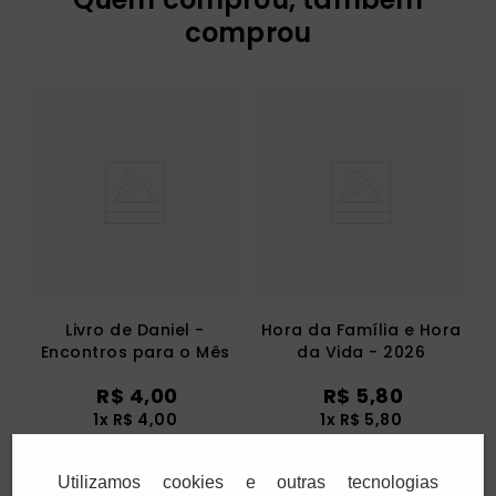
comprou
Livro de Daniel -
Hora da Família e Hora
Encontros para o Mês
da Vida - 2026
da Bíblia de 2026
R$
4
,
00
R$
5
,
80
1
x
R$
4
,
00
1
x
R$
5
,
80
Utilizamos cookies e outras tecnologias