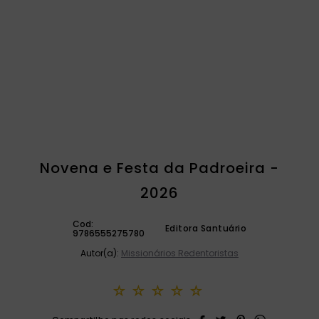
catequese
9
º
bíblia ave maria
10
º
Novena e Festa da Padroeira -
2026
Cod:
Editora Santuário
9786555275780
Autor(a):
Missionários Redentoristas
☆
☆
☆
☆
☆