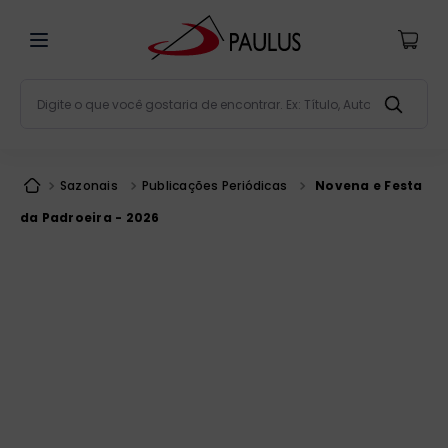
Digite o que você gostaria de encontrar. Ex: Título, Aut
Termos mais buscados
bíblia
1
º
Sazonais
Publicações Periódicas
Novena e Festa
liturgia
2
º
da Padroeira - 2026
são miguel
3
º
terço
4
º
bíblia jerusalém
5
º
imagens
6
º
patristica
7
º
biblia pastoral
8
º