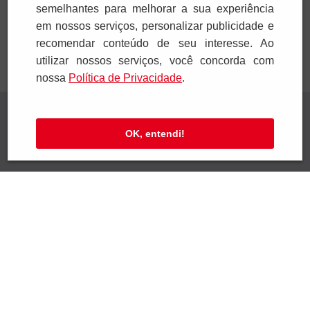
Adicionar
Adicionar
semelhantes para melhorar a sua experiência
em nossos serviços, personalizar publicidade e
recomendar conteúdo de seu interesse. Ao
utilizar nossos serviços, você concorda com
nossa
Polí­tica de Privacidade
.
Receba novidades
OK, entendi!
Preencha seus dados e receba novidades em
seu e-mail.
Cadastrar
Confira nossa Política de Privacidade.