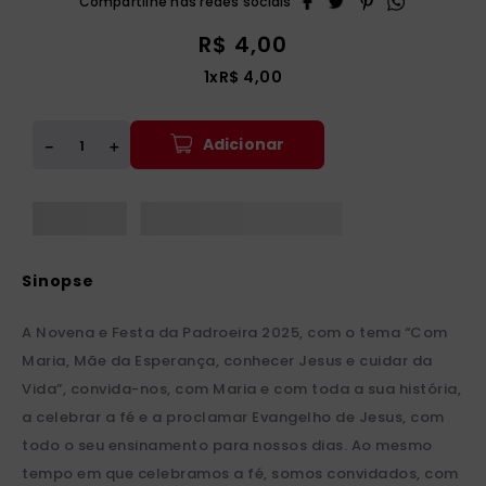
R$
4
,
00
1
x
R$
4
,
00
Adicionar
＋
－
A Novena e Festa da Padroeira 2025, com o tema “Com
Maria, Mãe da Esperança, conhecer Jesus e cuidar da
Vida”, convida-nos, com Maria e com toda a sua história,
a celebrar a fé e a proclamar Evangelho de Jesus, com
todo o seu ensinamento para nossos dias. Ao mesmo
tempo em que celebramos a fé, somos convidados, com