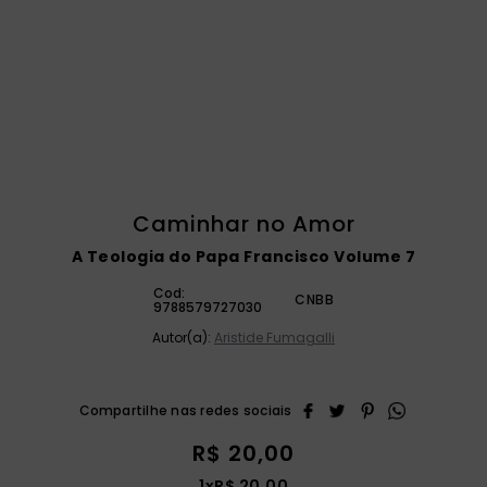
catequese
9
º
bíblia ave maria
10
º
Caminhar no Amor
A Teologia do Papa Francisco Volume 7
Cod:
CNBB
9788579727030
Autor(a):
Aristide Fumagalli
R$
20
,
00
1
x
R$
20
,
00