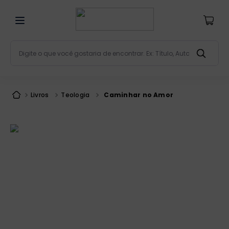
Digite o que você gostaria de encontrar. Ex: Título, Aut
Termos mais buscados
bíblia
1
º
Livros
Teologia
Caminhar no Amor
liturgia
2
º
são miguel
3
º
terço
4
º
bíblia jerusalém
5
º
imagens
6
º
patristica
7
º
biblia pastoral
8
º