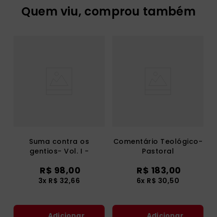
Quem viu, comprou também
Suma contra os
Comentário Teológico-
gentios- Vol. I -
Pastoral
(Bilíngue - Capa Dura)
R$
98
,
00
R$
183
,
00
3
x
R$
32
,
66
6
x
R$
30
,
50
Adicionar
Adicionar