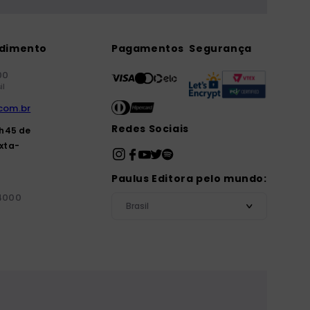
ndimento
Pagamentos
Segurança
00
il
com.br
Redes Sociais
7h45 de
xta-
Paulus Editora pelo mundo:
-4000
Brasil