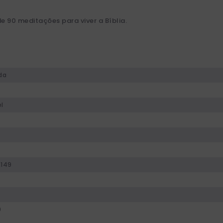
 90 meditações para viver a Bíblia.
da
l
149
0