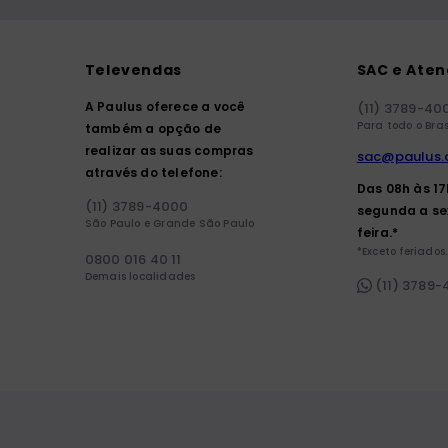
Televendas
SAC e Ate
A Paulus oferece a você
(11) 3789-40
Para todo o Bras
também a opção de
realizar as suas compras
sac@paulus.
através do telefone:
Das 08h às 1
(11) 3789-4000
segunda a se
São Paulo e Grande São Paulo
feira.*
*Exceto feriados.
0800 016 40 11
Demais localidades
(11) 3789