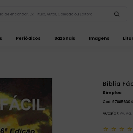
taria de encontrar. Ex: Título, Autor, Coleção ou Editora
ados
s
Periódicos
Sazonais
Imagens
Litu
Bíblia Fác
Simples
ém
Cod:
978856304
Autor(a):
Vv. Aa.
☆
☆
☆
☆