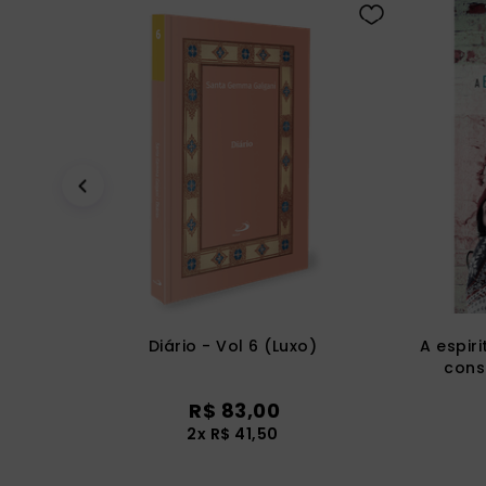
Diário - Vol 6 (Luxo)
A espir
cons
R$
83
,
00
2
x
R$
41
,
50