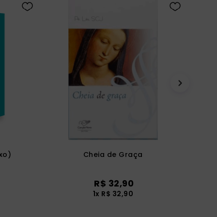
uxo)
Cheia de Graça
R$
32
,
90
1
x
R$
32
,
90