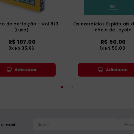
o de perfeição - Vol 8/3
Os exercícios Espirituais 
(Luxo)
Inácio de Loyola
R$
107
,
00
R$
50
,
00
3
x
R$
35
,
66
1
x
R$
50
,
00
Adicionar
Adicionar
 e-mail.