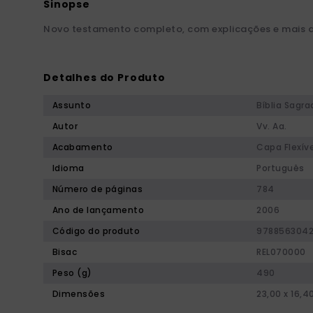
Novo testamento completo, com explicações e mais de
Detalhes do Produto
Assunto
Bíblia Sagra
Autor
Vv. Aa.
Acabamento
Capa Flexíve
Idioma
Português
Número de páginas
784
Ano de lançamento
2006
Código do produto
9788563042
Bisac
REL070000
Peso (g)
490
Dimensões
23,00 x 16,4