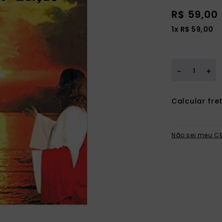
R$
59
,
00
1
x
R$
59
,
00
＋
－
Não sei meu C