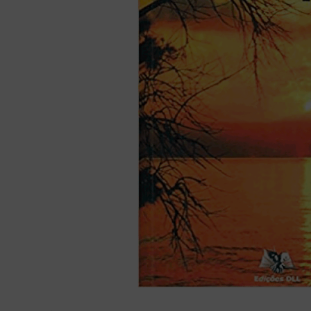
liturgia horas
10
º