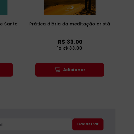
de Santo
Prática diária da meditação cristã
R$
33
,
00
1
x
R$
33
,
00
Adicionar
Cadastrar