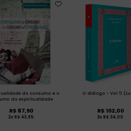
itualidade do consumo e o
O diálogo - Vol 11 (L
umo da espiritualidade
R$
87
,
90
R$
102
,
00
2
x
R$
43
,
95
3
x
R$
34
,
00