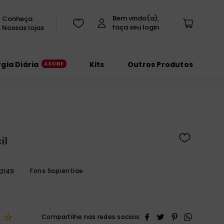
Conheça
Nossas lojas
rgia Diária
Kits
Outros Produtos
il
Fons Sapientiae
2149
☆