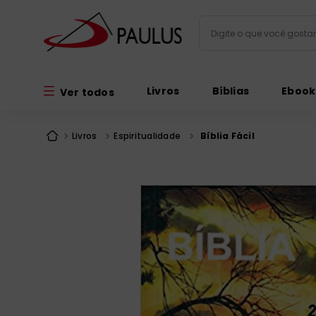
Digite o que você gos
Termos mais busc
Livros
Bíblias
Ebook
Ver todos
bíblia
1
º
liturgia
2
º
Livros
Espiritualidade
Bíblia Fácil
são miguel
3
º
terço
4
º
imagens
5
º
bíblia jerusal
6
º
biblia pastoral
7
º
patristica
8
º
catequese
9
º