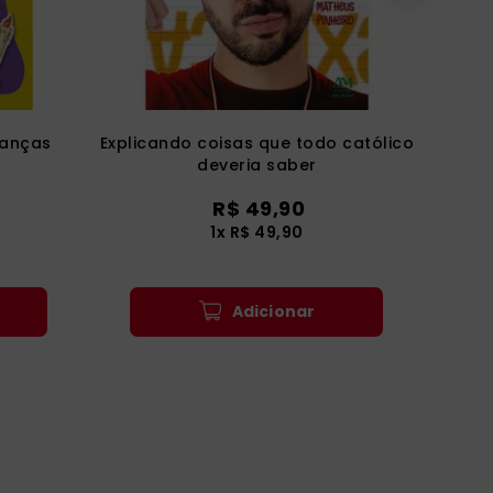
ianças
Explicando coisas que todo católico
deveria saber
R$
49
,
90
1
x
R$
49
,
90
Adicionar