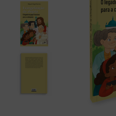
liturgia horas
10
º