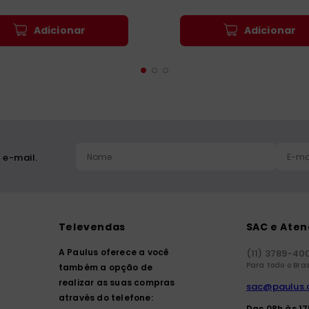
Adicionar
Adicionar
 e-mail.
Televendas
SAC e Ate
A Paulus oferece a você
(11) 3789-40
Para todo o Bras
também a opção de
realizar as suas compras
sac@paulus.
através do telefone:
Das 08h às 1