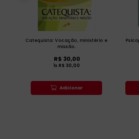
Catequista: Vocação, ministério e
Psic
missão.
R$
30
,
00
1
x
R$
30
,
00
Adicionar