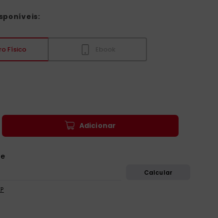
sponíveis:
ro Físico
Ebook
Adicionar
EP