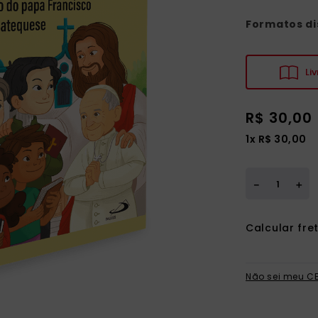
Formatos di
Liv
R$
30
,
00
1
x
R$
30
,
00
＋
－
Não sei meu C