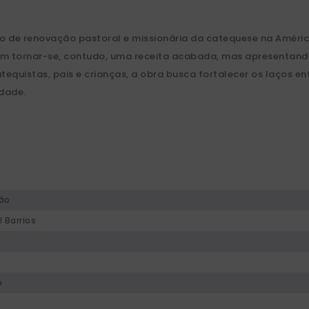
esso de renovação pastoral e missionária da catequese na Amé
–, sem tornar-se, contudo, uma receita acabada, mas apresenta
quistas, pais e crianças, a obra busca fortalecer os laços ent
idade.
ão
 Barrios
n