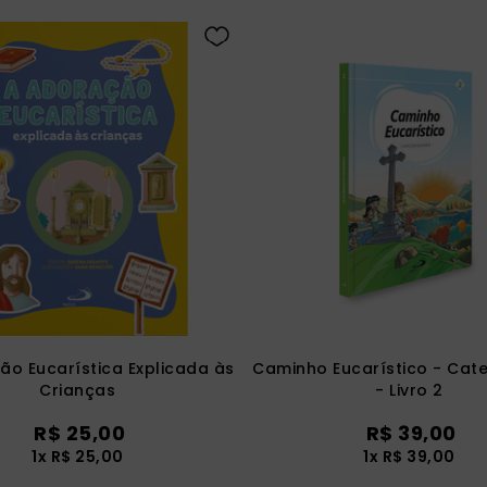
ão Eucarística Explicada às
Caminho Eucarístico - Cat
Crianças
- Livro 2
R$
25
,
00
R$
39
,
00
1
x
R$
25
,
00
1
x
R$
39
,
00