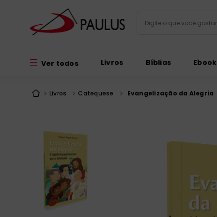
Digite o que você gos
Termos mais busc
Livros
Bíblias
Ebook
Ver todos
bíblia
1
º
liturgia
2
º
Livros
Catequese
Evangelização da Alegria
são miguel
3
º
terço
4
º
imagens
5
º
bíblia jerusal
6
º
biblia pastoral
7
º
patristica
8
º
catequese
9
º