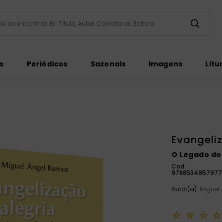
taria de encontrar. Ex: Título, Autor, Coleção ou Editora
ados
s
Periódicos
Sazonais
Imagens
Litu
Evangeli
O Legado do
ém
Cod:
9788534957977
Autor(a):
Miguel 
☆
☆
☆
☆