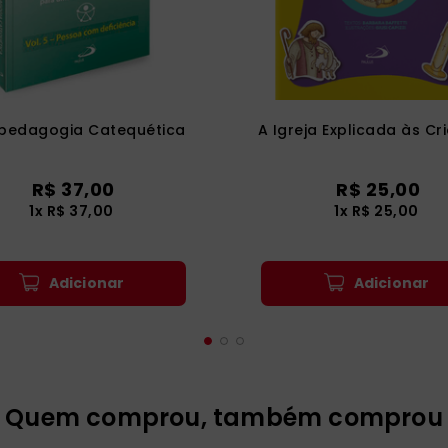
opedagogia Catequética
A Igreja Explicada às Cr
R$
37
,
00
R$
25
,
00
1
x
R$
37
,
00
1
x
R$
25
,
00
Adicionar
Adicionar
Quem comprou, também comprou