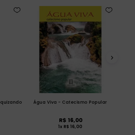
equizando
Água Viva - Catecismo Popular
R$
16
,
00
1
x
R$
16
,
00