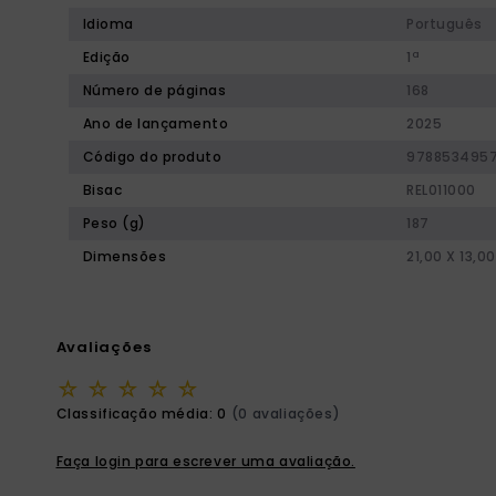
Idioma
Português
Edição
1ª
Número de páginas
168
Ano de lançamento
2025
Código do produto
978853495
Bisac
REL011000
Peso (g)
187
Dimensões
21,00 X 13,00
Avaliações
☆
☆
☆
☆
☆
Classificação média: 0
(0 avaliações)
Faça login para escrever uma avaliação.