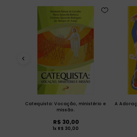
Catequista: Vocação, ministério e
A Adoraç
missão.
R$
30
,
00
1
x
R$
30
,
00