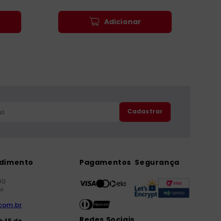
Adicionar
Cadastrar
ndimento
Pagamentos
Segurança
00
il
com.br
Redes Sociais
7h45 de