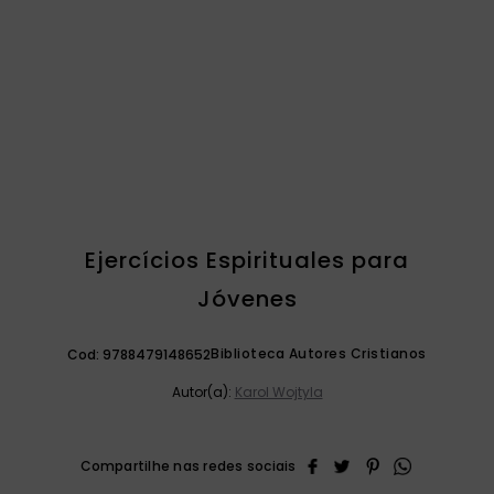
catequese
9
º
bíblia ave maria
10
º
Ejercícios Espirituales para
Jóvenes
Biblioteca Autores Cristianos
Cod:
9788479148652
Autor(a):
Karol Wojtyla