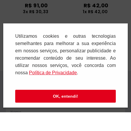
R$
91
,
00
R$
42
,
00
3
x
R$
30
,
33
1
x
R$
42
,
00
Adicionar
Adicionar
Utilizamos cookies e outras tecnologias
semelhantes para melhorar a sua experiência
em nossos serviços, personalizar publicidade e
recomendar conteúdo de seu interesse. Ao
utilizar nossos serviços, você concorda com
nossa
Polí­tica de Privacidade
.
Receba novidades
Preencha seus dados e receba novidades em
OK, entendi!
seu e-mail.