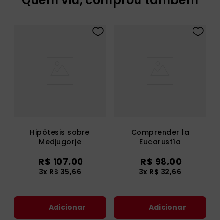
Quem viu, comprou também
Hipótesis sobre
Comprender la
Medjugorje
Eucarustía
R$
107
,
00
R$
98
,
00
3
x
R$
35
,
66
3
x
R$
32
,
66
Adicionar
Adicionar