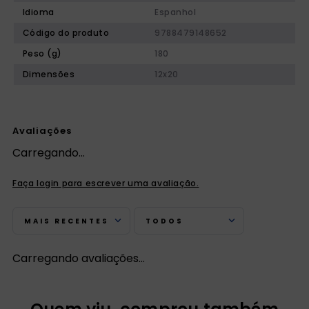
Idioma
Espanhol
Código do produto
9788479148652
Peso (g)
180
Dimensões
12x20
Avaliações
Carregando…
Faça login para escrever uma avaliação.
MAIS RECENTES
TODOS
Carregando avaliações…