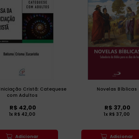
Iniciação Cristã: Catequese
Novelas Bíblicas
com Adultos
R$
42
,
00
R$
37
,
00
1
x
R$
42
,
00
1
x
R$
37
,
00
Adicionar
Adicionar