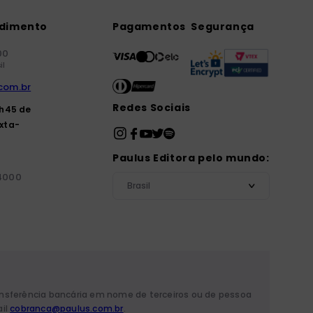
ndimento
Pagamentos
Segurança
00
il
com.br
Redes Sociais
7h45 de
xta-
Paulus Editora pelo mundo:
-4000
Brasil
ansferência bancária em nome de terceiros ou de pessoa
ail
cobranca@paulus.com.br
.