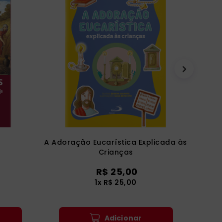
A Adoração Eucarística Explicada às
Crianças
R$
25
,
00
1
x
R$
25
,
00
Adicionar