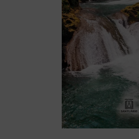
liturgia horas
10
º