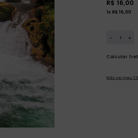
R$
16
,
00
1
x
R$
16
,
00
＋
－
Não sei meu C