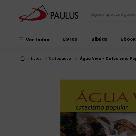
Digite o que você gos
Termos mais busc
Livros
Bíblias
Ebook
Ver todos
bíblia
1
º
liturgia
2
º
Livros
Catequese
Água Viva - Catecismo Po
são miguel
3
º
terço
4
º
imagens
5
º
bíblia jerusal
6
º
biblia pastoral
7
º
patristica
8
º
catequese
9
º