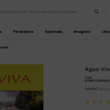
taria de encontrar. Ex: Título, Autor, Coleção ou Editora
ados
s
Periódicos
Sazonais
Imagens
Litu
pular
Água Viv
Cod:
ém
9788572000055
Autor(a):
Dom Lu
☆
☆
☆
☆