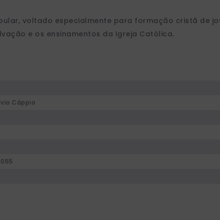
lar, voltado especialmente para formação cristã de jov
lvação e os ensinamentos da Igreja Católica.
ávio Cáppio
0055