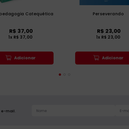
opedagogia Catequética
Perseverando
R$
37
,
00
R$
23
,
00
1
x
R$
37
,
00
1
x
R$
23
,
00
Adicionar
Adicionar
 e-mail.