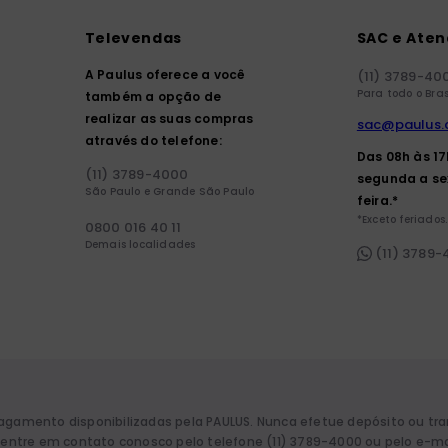
Televendas
SAC e Ate
A Paulus oferece a você
(11) 3789-40
Para todo o Bras
também a opção de
realizar as suas compras
sac@paulus.
através do telefone:
Das 08h às 1
(11) 3789-4000
segunda a se
São Paulo e Grande São Paulo
feira.*
*Exceto feriados.
0800 016 40 11
Demais localidades
(11) 3789
pagamento disponibilizadas pela PAULUS. Nunca efetue depósito ou tr
a, entre em contato conosco pelo telefone (11) 3789-4000 ou pelo e-m