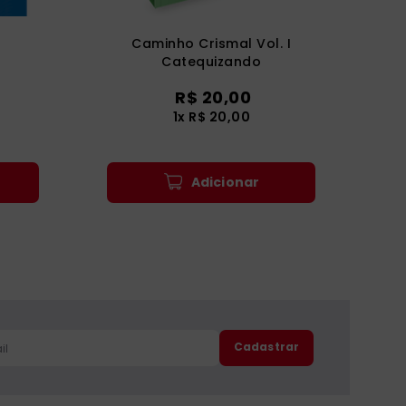
Caminho Crismal Vol. I
Catequizando
R$
20
,
00
1
x
R$
20
,
00
Adicionar
Cadastrar