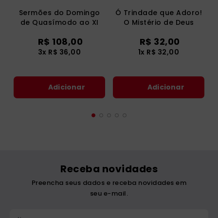
Sermões do Domingo
Ó Trindade que Adoro!
de Quasímodo ao XI
O Mistério de Deus
Domingo de
revelado por Jesus
R$
108
,
00
R$
32
,
00
Pentecostes - Vol 7/2
(Luxo)
3
x
R$
36
,
00
1
x
R$
32
,
00
Adicionar
Adicionar
Receba novidades
Preencha seus dados e receba novidades em
seu e-mail.