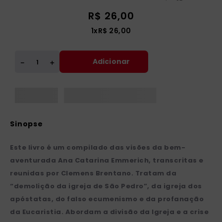
R$
26
,
00
1
x
R$
26
,
00
Adicionar
＋
－
Este livro é um compilado das visões da bem-
aventurada Ana Catarina Emmerich, transcritas e
reunidas por Clemens Brentano. Tratam da
“demolição da igreja de São Pedro”, da igreja dos
apóstatas, do falso ecumenismo e da profanação
da Eucaristia. Abordam a divisão da Igreja e a crise