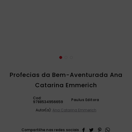
catequese
9
º
bíblia ave maria
10
º
Profecias da Bem-Aventurada Ana
Catarina Emmerich
Cod:
Paulus Editora
9788534956659
Autor(a):
Ana Catarina Emmerich