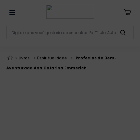
Digite o que você gostaria de encontrar. Ex: Título, Aut
Termos mais buscados
bíblia
1
º
Livros
Espiritualidade
Profecias da Bem-
liturgia
2
º
Aventurada Ana Catarina Emmerich
são miguel
3
º
terço
4
º
bíblia jerusalém
5
º
imagens
6
º
biblia pastoral
7
º
patristica
8
º