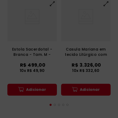
Estola Sacerdotal -
Casula Mariana em
Branca - Tam. M -
tecido Litúrgico com
306.140
Pedras Swarovski
R$
499
,
00
R$
3
.
326
,
00
10
x
R$
49
,
90
10
x
R$
332
,
60
Adicionar
Adicionar