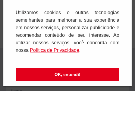
Adicionar
Adicionar
Utilizamos cookies e outras tecnologias
semelhantes para melhorar a sua experiência
em nossos serviços, personalizar publicidade e
recomendar conteúdo de seu interesse. Ao
utilizar nossos serviços, você concorda com
nossa
Polí­tica de Privacidade
.
Receba novidades
Preencha seus dados e receba novidades em
OK, entendi!
seu e-mail.
Cadastrar