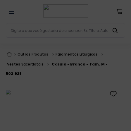
Digite o que você gostaria de encontrar. Ex: Título, Aut
Termos mais buscados
bíblia
1
º
Outros Produtos
Paramentos Litúrgicos
liturgia
2
º
Vestes Sacerdotais
Casula - Branca - Tam. M -
são miguel
3
º
502.928
terço
4
º
bíblia jerusalém
5
º
imagens
6
º
biblia pastoral
7
º
patristica
8
º