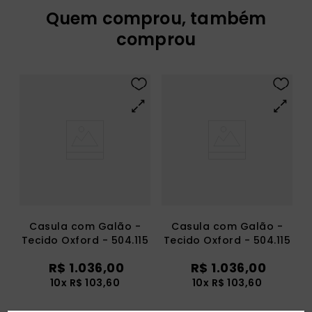
Quem comprou, também
comprou
Casula com Galão -
Casula com Galão -
Tecido Oxford - 504.115
Tecido Oxford - 504.115
R$
1
.
036
,
00
R$
1
.
036
,
00
10
x
R$
103
,
60
10
x
R$
103
,
60