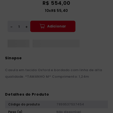
R$
554
,
00
10
x
R$
55
,
40
Adicionar
＋
－
Casula em tecido Oxford e bordado com linha de alta
qualidade. *TAMANHO M* Comprimento: 1,24m
Detalhes do Produto
Código do produto
7899537537454
Peso (g)
Não disponível