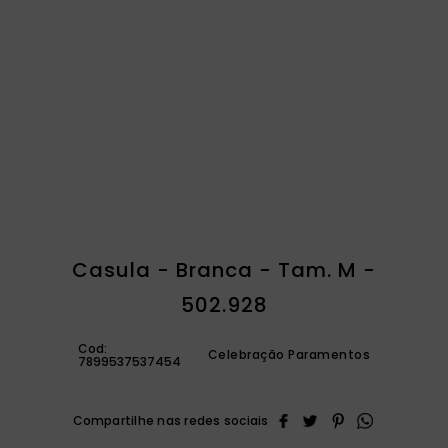
catequese
9
º
bíblia ave maria
10
º
Casula - Branca - Tam. M -
502.928
Cod:
Celebração Paramentos
7899537537454