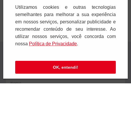
Adicionar
Adicionar
Utilizamos cookies e outras tecnologias
semelhantes para melhorar a sua experiência
em nossos serviços, personalizar publicidade e
recomendar conteúdo de seu interesse. Ao
utilizar nossos serviços, você concorda com
nossa
Polí­tica de Privacidade
.
Receba novidades
Preencha seus dados e receba novidades em
OK, entendi!
seu e-mail.
Cadastrar
Confira nossa Política de Privacidade.