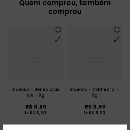
Quem comprou, também
comprou
Incenso - Benedictus
Incenso - Cathedral -
XVI - 9g
9g
R$
8
,
50
R$
8
,
50
1
x
R$
8
,
50
1
x
R$
8
,
50