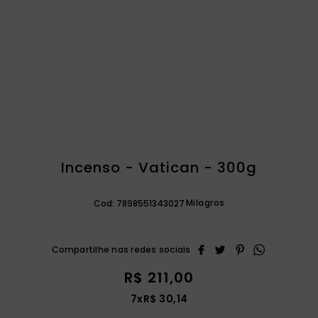
catequese
9
º
bíblia ave maria
10
º
Incenso - Vatican - 300g
Milagros
Cod:
7898551343027
R$
211
,
00
7
x
R$
30
,
14