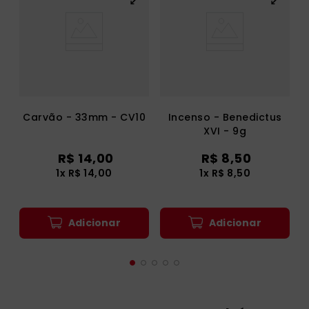
Carvão - 33mm - CV10
Incenso - Benedictus
XVI - 9g
R$
14
,
00
R$
8
,
50
1
x
R$
14
,
00
1
x
R$
8
,
50
Adicionar
Adicionar