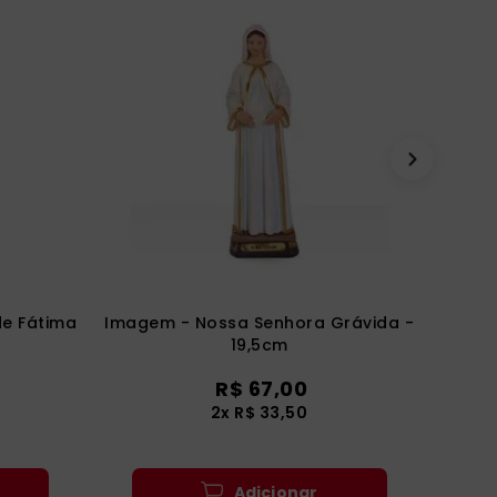
e Fátima
Imagem - Nossa Senhora Grávida -
19,5cm
R$
67
,
00
2
x
R$
33
,
50
Adicionar