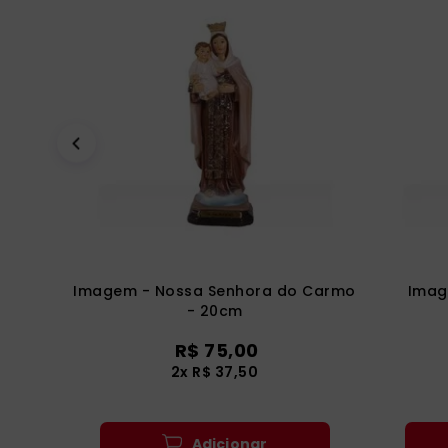
Imagem - Nossa Senhora do Carmo
Imag
- 20cm
R$
75
,
00
2
x
R$
37
,
50
Adicionar