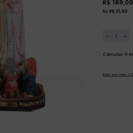
R$
189
,
0
ia
6
x
R$
31
,
50
＋
－
Não sei meu C