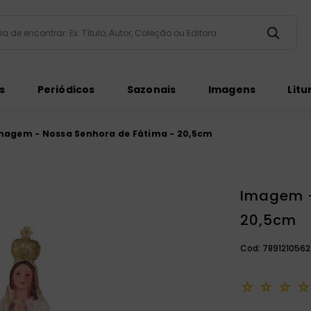
taria de encontrar. Ex: Título, Autor, Coleção ou Editora
ados
s
Periódicos
Sazonais
Imagens
Litu
magem - Nossa Senhora de Fátima - 20,5cm
Imagem -
ém
20,5cm
Cod:
7891210562
☆
☆
☆
☆