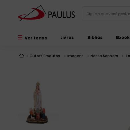
Digite o que você gos
Termos mais busc
Livros
Bíblias
Ebook
Ver todos
bíblia
1
º
liturgia
2
º
Outros Produtos
Imagens
Nossa Senhora
I
são miguel
3
º
terço
4
º
bíblia jerusal
5
º
imagens
6
º
patristica
7
º
biblia pastoral
8
º
catequese
9
º