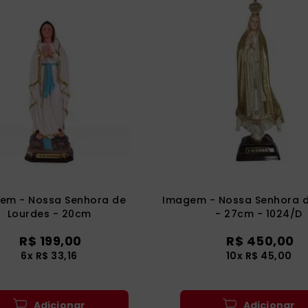
em - Nossa Senhora de
Imagem - Nossa Senhora d
Lourdes - 20cm
- 27cm - 1024/D
R$
199
,
00
R$
450
,
00
6
x
R$
33
,
16
10
x
R$
45
,
00
Adicionar
Adicionar