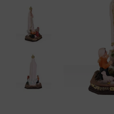
bíblia ave mar
10
º