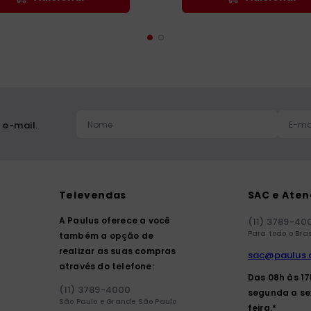
 e-mail.
Televendas
SAC e Ate
A Paulus oferece a você
(11) 3789-40
Para todo o Bras
também a opção de
realizar as suas compras
sac@paulus.
através do telefone:
Das 08h às 1
(11) 3789-4000
segunda a se
São Paulo e Grande São Paulo
feira.*