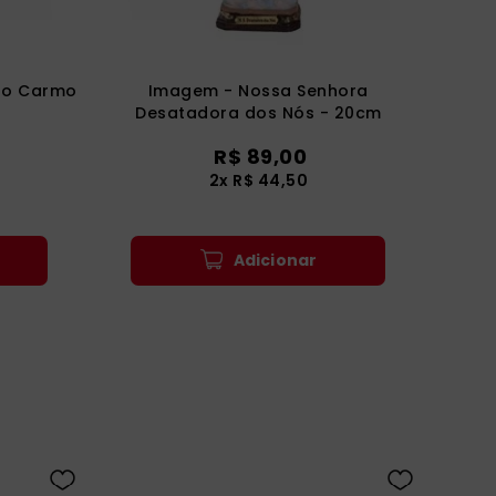
do Carmo
Imagem - Nossa Senhora
Desatadora dos Nós - 20cm
R$
89
,
00
2
x
R$
44
,
50
Adicionar