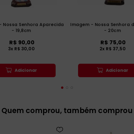
- Nossa Senhora Aparecida
Imagem - Nossa Senhora 
- 19,8cm
- 20cm
R$
90
,
00
R$
75
,
00
3
x
R$
30
,
00
2
x
R$
37
,
50
Adicionar
Adicionar
Quem comprou, também comprou