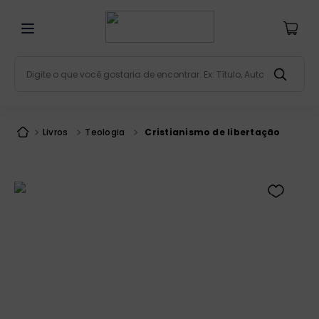
Digite o que você gostaria de encontrar. Ex: Título, Aut
Termos mais buscados
bíblia
1
º
Livros
Teologia
Cristianismo de libertação
liturgia
2
º
são miguel
3
º
terço
4
º
bíblia jerusalém
5
º
imagens
6
º
patristica
7
º
biblia pastoral
8
º