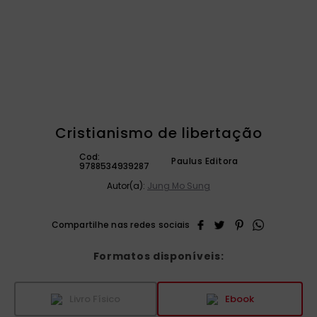
catequese
9
º
bíblia ave maria
10
º
Cristianismo de libertação
Cod:
Paulus Editora
9788534939287
Autor(a):
Jung Mo Sung
Formatos disponíveis:
Livro Físico
Ebook