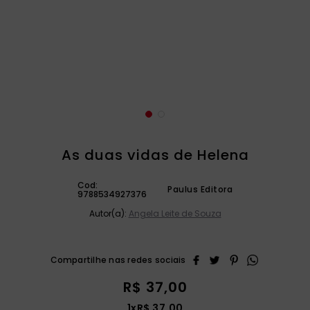
catequese
9
º
bíblia ave maria
10
º
As duas vidas de Helena
Cod:
Paulus Editora
9788534927376
Autor(a):
Angela Leite de Souza
R$
37
,
00
1
x
R$
37
,
00