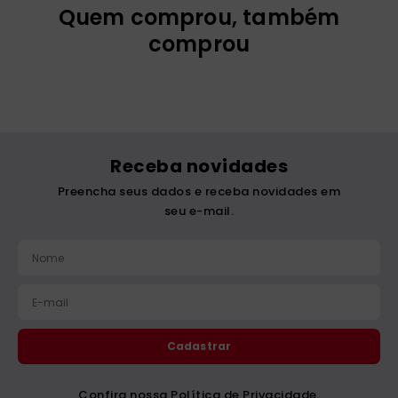
Dia noite
Foi Assim que me
Contaram
R$
37
,
00
R$
46
,
00
1
x
R$
37
,
00
1
x
R$
46
,
00
Adicionar
Adicionar
Quem comprou, também
comprou