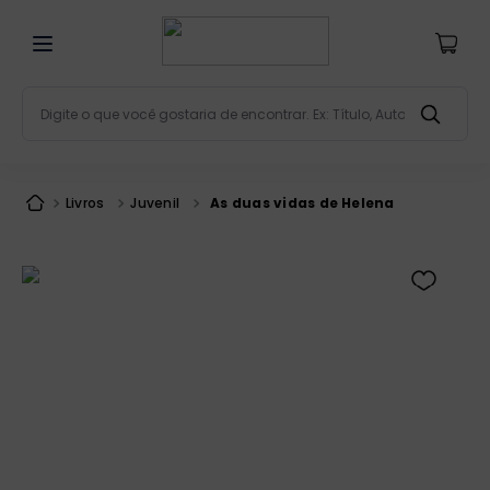
Digite o que você gostaria de encontrar. Ex: Título, Aut
Termos mais buscados
bíblia
1
º
Livros
Juvenil
As duas vidas de Helena
liturgia
2
º
são miguel
3
º
terço
4
º
bíblia jerusalém
5
º
imagens
6
º
biblia pastoral
7
º
patristica
8
º