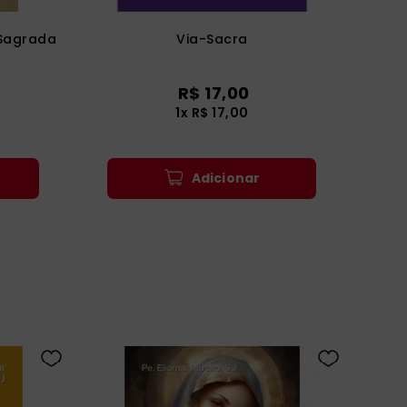
 Sagrada
Via-Sacra
R$
17
,
00
1
x
R$
17
,
00
Adicionar