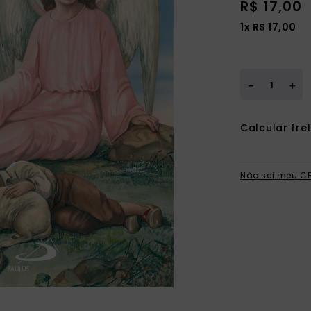
R$
17
,
00
ia
1
x
R$
17
,
00
＋
－
Não sei meu C