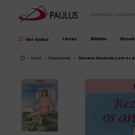
Digite o que você gos
Termos mais busc
Livros
Bíblias
Ebook
Ver todos
bíblia
1
º
liturgia
2
º
Livros
Devocional
Novena Rezando com os a
são miguel
3
º
terço
4
º
bíblia jerusal
5
º
imagens
6
º
patristica
7
º
biblia pastoral
8
º
catequese
9
º