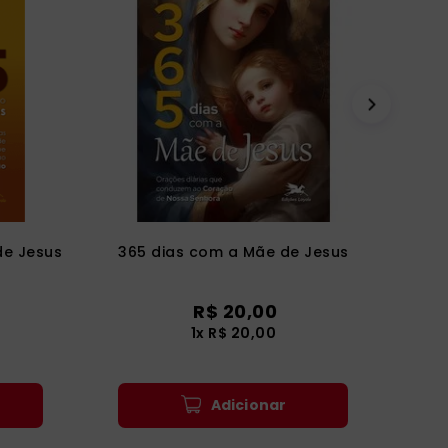
de Jesus
365 dias com a Mãe de Jesus
R$
20
,
00
1
x
R$
20
,
00
Adicionar