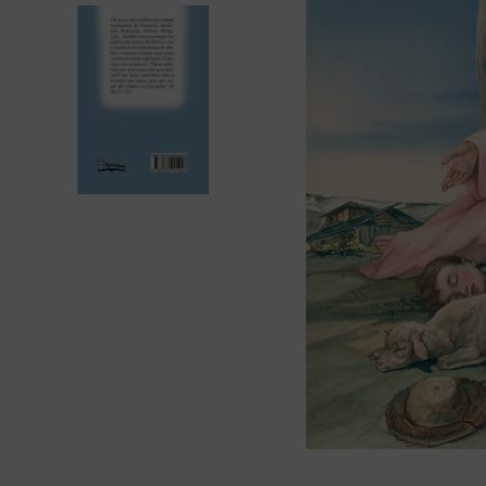
bíblia ave mar
10
º