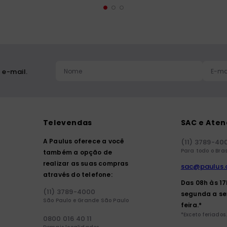
 e-mail.
Televendas
SAC e Ate
A Paulus oferece a você
(11) 3789-40
Para todo o Bras
também a opção de
realizar as suas compras
sac@paulus.
através do telefone:
Das 08h às 1
(11) 3789-4000
segunda a se
São Paulo e Grande São Paulo
feira.*
*Exceto feriados.
0800 016 40 11