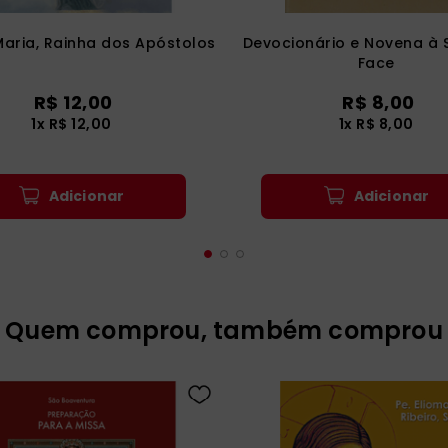
Maria, Rainha dos Apóstolos
Devocionário e Novena à
Face
R$
12
,
00
R$
8
,
00
1
x
R$
12
,
00
1
x
R$
8
,
00
Adicionar
Adicionar
Quem comprou, também comprou