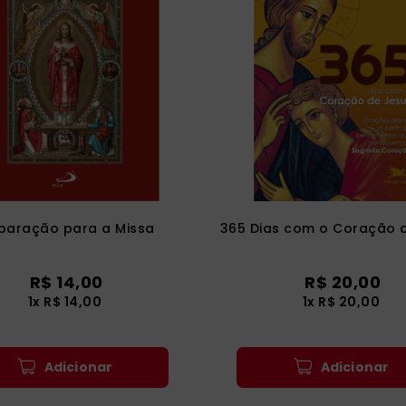
paração para a Missa
365 Dias com o Coração 
R$
14
,
00
R$
20
,
00
1
x
R$
14
,
00
1
x
R$
20
,
00
Adicionar
Adicionar