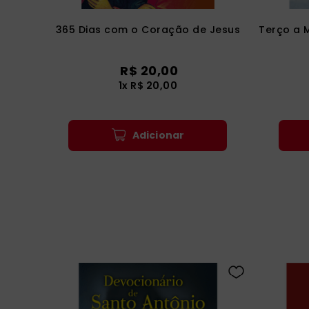
365 Dias com o Coração de Jesus
Terço a 
R$
20
,
00
1
x
R$
20
,
00
Adicionar