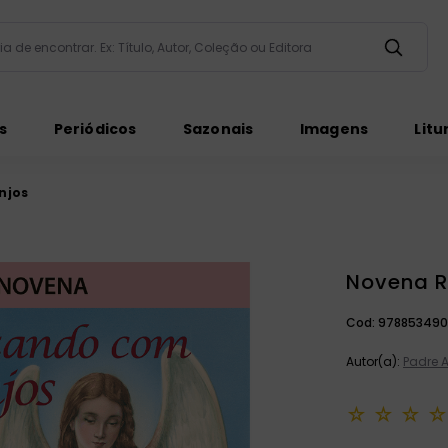
taria de encontrar. Ex: Título, Autor, Coleção ou Editora
ados
s
Periódicos
Sazonais
Imagens
Litu
njos
Novena R
ém
Cod:
978853490
Autor(a):
Padre A
☆
☆
☆
☆