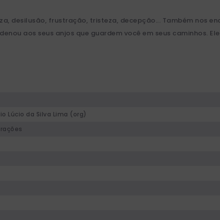
, desilusão, frustração, tristeza, decepção... Também nos en
rdenou aos seus anjos que guardem você em seus caminhos. Ele
o Lúcio da Silva Lima (org)
orações