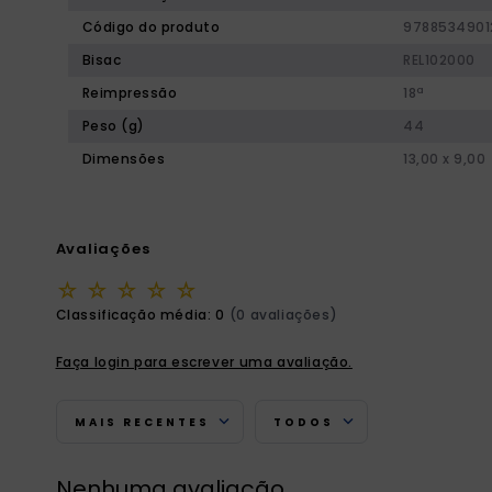
Código do produto
9788534901
Bisac
REL102000
Reimpressão
18ª
Peso (g)
44
Dimensões
13,00 x 9,00
Avaliações
☆
☆
☆
☆
☆
Classificação média: 0
(0 avaliações)
Faça login para escrever uma avaliação.
MAIS RECENTES
TODOS
Nenhuma avaliação