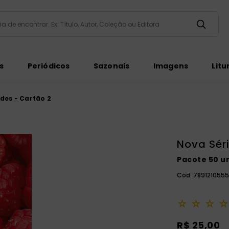
taria de encontrar. Ex: Título, Autor, Coleção ou Editora
ados
s
Periódicos
Sazonais
Imagens
Litu
des - Cartão 2
Nova Sér
ém
Pacote 50 un
Cod:
789121055
☆
☆
☆
☆
R$ 25,00