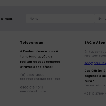
 e-mail.
Televendas
SAC e Ate
A Paulus oferece a você
(11) 3789-40
Para todo o Bras
também a opção de
realizar as suas compras
sac@paulus.
através do telefone:
Das 08h às 1
(11) 3789-4000
segunda a se
São Paulo e Grande São Paulo
feira.*
*Exceto feriados.
0800 016 40 11
Demais localidades
(11) 3789