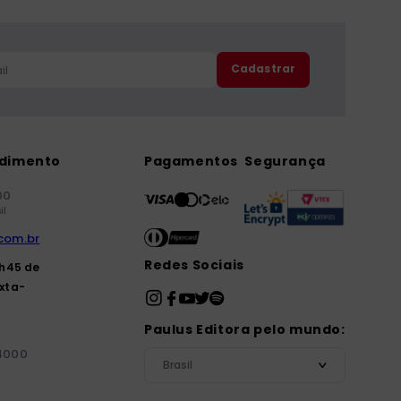
Cadastrar
ndimento
Pagamentos
Segurança
00
il
com.br
Redes Sociais
7h45 de
xta-
Paulus Editora pelo mundo:
-4000
Brasil