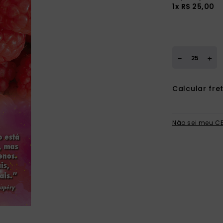
ia
1x R$ 25,00
＋
－
Não sei meu C