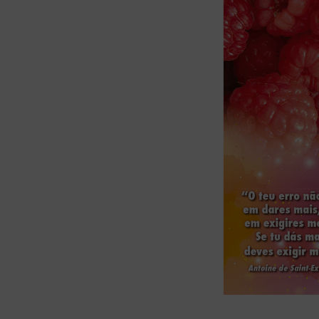
bíblia ave mar
10
º