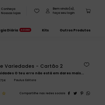
Conheça
Nossas lojas
rgia Diária
Kits
Outros Produtos
ie Variedades - Cartão 2
idades O teu erro não está em dares mais...
Paulus Editora
5724
☆