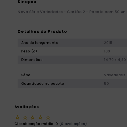
Nova Série Variedades - Cartão 2 - Pacote com 50 un
Detalhes do Produto
Ano de lançamento
2015
Peso (g)
100
Dimensões
14,70 x 4,80
Série
Variedades
Quantidade no pacote
50
Avaliações
☆
☆
☆
☆
☆
Classificação média: 0
(0 avaliações)