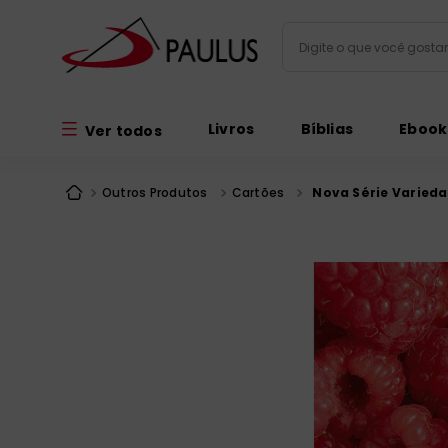
Digite o que você gos
Termos mais busc
Livros
Bíblias
Ebook
Ver todos
bíblia
1
º
liturgia
2
º
Outros Produtos
Cartões
Nova Série Varieda
são miguel
3
º
terço
4
º
bíblia jerusal
5
º
imagens
6
º
biblia pastoral
7
º
patristica
8
º
catequese
9
º