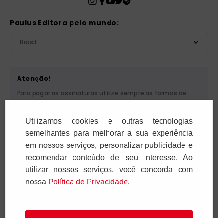
Paulus Editora pelo mundo:
Brasil
Atenção!
Para pagar as assinaturas utilize sempre as formas de
pagamento disponibilizadas pela PAULUS. Nunca efetue
depósito ou transferência bancária em nome de terceiros
Utilizamos cookies e outras tecnologias
ou de pessoa física. Se você receber algum tipo de
cobrança suspeita, entre em contato conosco pelo
semelhantes para melhorar a sua experiência
telefone (11) 5087-3600 ou pelo e-mail
em nossos serviços, personalizar publicidade e
cobranca@paulus.com.br
.
recomendar conteúdo de seu interesse. Ao
utilizar nossos serviços, você concorda com
nossa
Polí­tica de Privacidade
.
Pia Sociedade de São Paulo. CNPJ: 61.287.546/0012-12. Rua
Francisco Cruz, 229 - 04117-091. Vila Mariana - São Paulo/SP