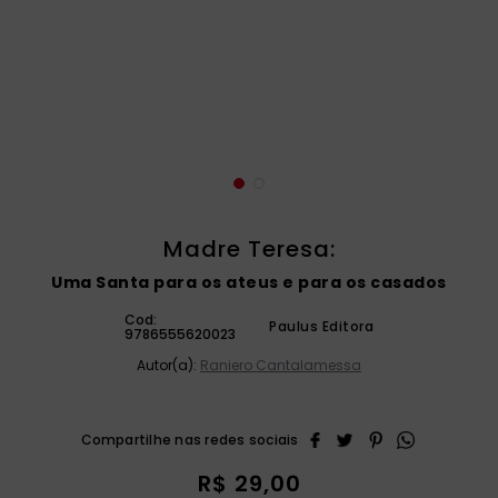
catequese
9
º
bíblia ave maria
10
º
Madre Teresa:
Uma Santa para os ateus e para os casados
Cod:
Paulus Editora
9786555620023
Autor(a):
Raniero Cantalamessa
R$
29
,
00