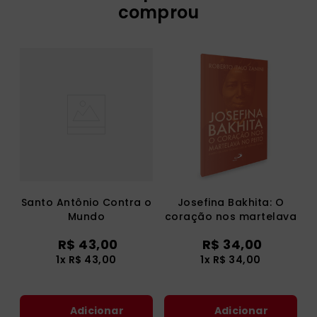
comprou
Santo Antônio Contra o
Josefina Bakhita: O
Mundo
coração nos martelava
no peito
R$
43
,
00
R$
34
,
00
1
x
R$
43
,
00
1
x
R$
34
,
00
Adicionar
Adicionar