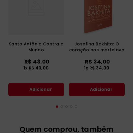
Santo Antônio Contra o
Josefina Bakhita: O
Mundo
coração nos martelava
no peito
R$
43
,
00
R$
34
,
00
1
x
R$
43
,
00
1
x
R$
34
,
00
Adicionar
Adicionar
Quem comprou, também