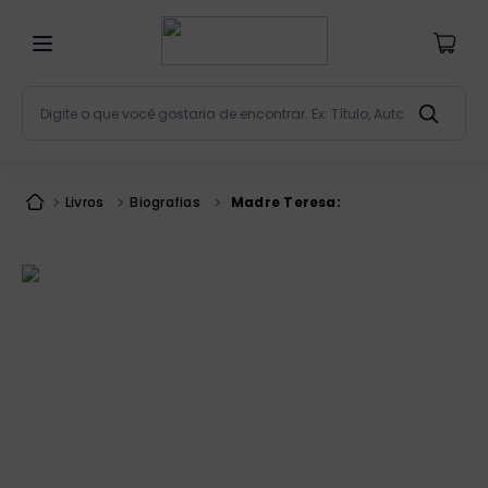
Digite o que você gostaria de encontrar. Ex: Título, Aut
Termos mais buscados
bíblia
1
º
Livros
Biografias
Madre Teresa:
liturgia
2
º
são miguel
3
º
terço
4
º
bíblia jerusalém
5
º
imagens
6
º
patristica
7
º
biblia pastoral
8
º