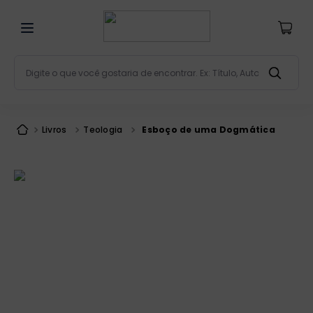
Digite o que você gostaria de encontrar. Ex: Título, Aut
Termos mais buscados
bíblia
1
º
Livros
Teologia
Esboço de uma Dogmática
liturgia
2
º
são miguel
3
º
terço
4
º
bíblia jerusalém
5
º
imagens
6
º
biblia pastoral
7
º
patristica
8
º