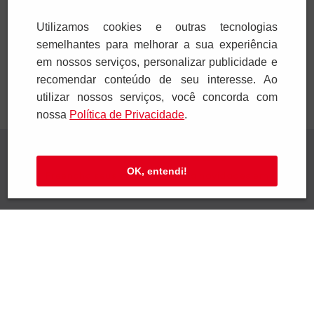
Utilizamos cookies e outras tecnologias
Adicionar
Adicionar
semelhantes para melhorar a sua experiência
em nossos serviços, personalizar publicidade e
recomendar conteúdo de seu interesse. Ao
utilizar nossos serviços, você concorda com
nossa
Polí­tica de Privacidade
.
Receba novidades
OK, entendi!
Preencha seus dados e receba novidades em
seu e-mail.
Cadastrar