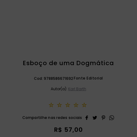
catequese
9
º
bíblia ave maria
10
º
Esboço de uma Dogmática
Fonte Editorial
Cod:
9788586671692
Autor(a):
Karl Barth
☆
☆
☆
☆
☆
R$
57
,
00