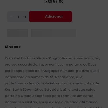
1
x
R$
57
,
00
Adicionar
＋
－
Para Karl Barth, realizar a Dogmática era uma vocação,
era seu sacerdócio: fazer conhecer a palavra de Deus
pela capacidade de divulgação humana, palavra que é
inspiradora ao homem de fé. Nesta obra, que
poderíamos chamá-la de introdutória à maior obra de
Karl Barth (Dogmática Eclesiástica), o teólogo suíço
parte do Credo Apostólico para formular um corpo
dogmático cristão, em que a ideia de cada afirmação