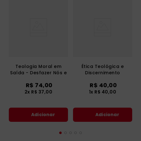
Teologia Moral em
Ética Teológica e
Saída - Desfazer Nós e
Discernimento
Enfrentar Desafios
R$
74
,
00
R$
40
,
00
2
x
R$
37
,
00
1
x
R$
40
,
00
Adicionar
Adicionar