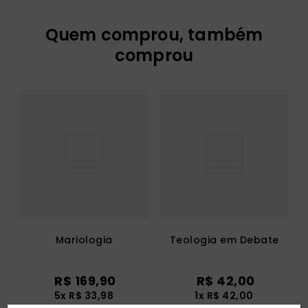
Quem comprou, também
comprou
Mariologia
Teologia em Debate
R$
169
,
90
R$
42
,
00
5
x
R$
33
,
98
1
x
R$
42
,
00