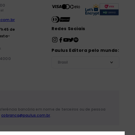
000
sil
.com.br
Redes Sociais
7h45 de
exta-
.
Paulus Editora pelo mundo:
-4000
Brasil
nsferência bancária em nome de terceiros ou de pessoa
l
cobranca@paulus.com.br
.