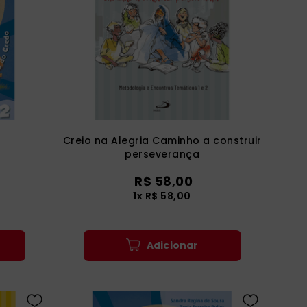
Creio na Alegria Caminho a construir
perseverança
R$
58
,
00
1
x
R$
58
,
00
Adicionar