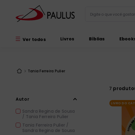
Digite o que você gos
Termos mais busc
Livros
Bíblias
Ebook
Ver todos
bíblia
1
º
liturgia
2
º
são miguel
3
º
Tania Ferreira Pulier
terço
4
º
bíblia jerusal
5
º
produto
7
imagens
6
º
Autor
LIVRO DO CA
patristica
7
º
Sandra Regina de Sousa
/ Tania Ferreira Pulier
biblia pastoral
8
º
Tania Ferreira Pulier /
catequese
9
º
Sandra Regina de Sousa