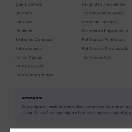
Quem somos
Perguntas Frequentes
Livrarias
Trocas e Devoluções
FAPCOM
Prazo de Entrega
Paulinos
Formas de Pagamento
Trabalhe Conosco
Política de Periódicos
Fale conosco
Política de Privacidade
Portal Paulus
Termos de Uso
PAULUS Social
Ética e Integridade
Atenção!
Para pagar as assinaturas utilize sempre as formas de p
física. Se você receber algum tipo de cobrança suspeita,