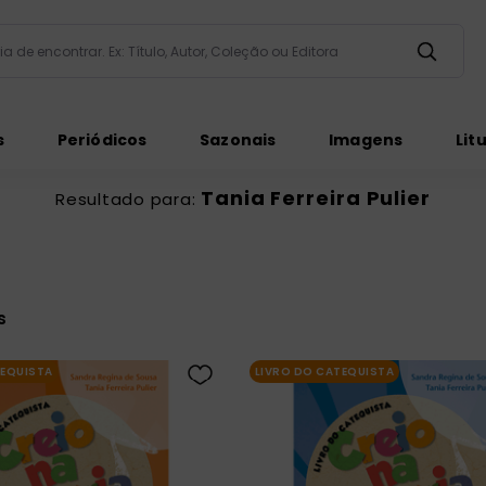
taria de encontrar. Ex: Título, Autor, Coleção ou Editora
ados
s
Periódicos
Sazonais
Imagens
Lit
Tania Ferreira Pulier
ém
s
TEQUISTA
LIVRO DO CATEQUISTA