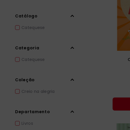
bíblia ave mar
10
º
Catálogo
Catequese
Categoria
Catequese
Coleção
Creio na alegria
Departamento
Livros