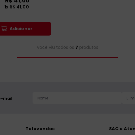
R$
41
,
00
1
x
R$
41
,
00
Adicionar
Você viu todos os
7
produtos
-mail.
Televendas
SAC e Ate