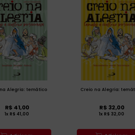
 na Alegria: temático
Creio na Alegria: temá
R$
41
,
00
R$
32
,
00
1
x
R$
41
,
00
1
x
R$
32
,
00