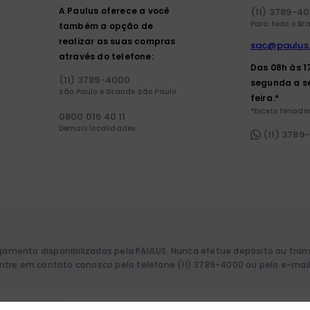
A Paulus oferece a você
(11) 3789-4
Para todo o Bra
também a opção de
realizar as suas compras
sac@paulus
através do telefone:
Das 08h às 1
(11) 3789-4000
segunda a s
São Paulo e Grande São Paulo
feira.*
*Exceto feriados
0800 016 40 11
Demais localidades
(11) 3789
agamento disponibilizadas pela PAULUS. Nunca efetue depósito ou tra
 entre em contato conosco pelo telefone (11) 3789-4000 ou pelo e-mai