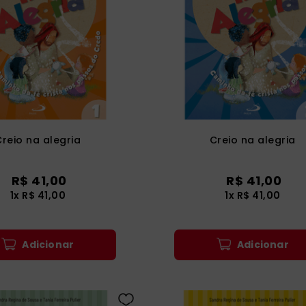
ia
Creio na alegria
Creio na alegria
R$
41
,
00
R$
41
,
00
1
x
R$
41
,
00
1
x
R$
41
,
00
Adicionar
Adicionar