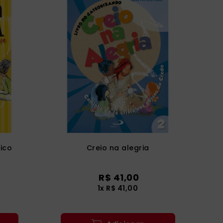
tico
Creio na alegria
R$
41
,
00
1
x
R$
41
,
00