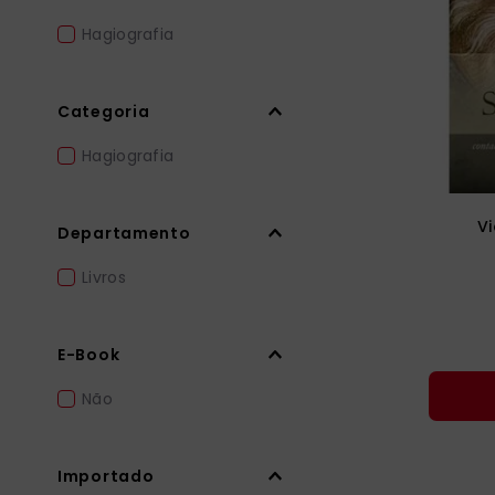
liturgia horas
10
º
Hagiografia
Categoria
Hagiografia
V
Departamento
Livros
E-Book
Não
Importado