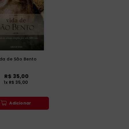
ida de São Bento
R$
35
,
00
1
x
R$
35
,
00
Adicionar