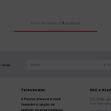
Você viu todos os
1
produtos
-mail.
Televendas
SAC e Ate
A Paulus oferece a você
(11) 3789-4
Para todo o Bra
também a opção de
realizar as suas compras