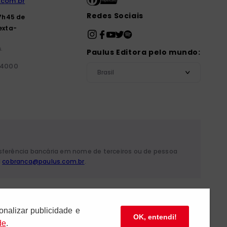
.com.br
Redes Sociais
7h45 de
exta-
.
Paulus Editora pelo mundo:
-4000
Brasil
nsferência bancária em nome de terceiros ou de pessoa
l
cobranca@paulus.com.br
.
 Mariana - São Paulo/SP
onalizar publicidade e
OK, entendi!
de
.