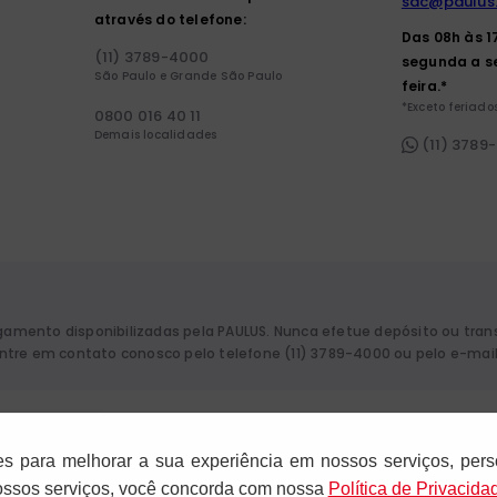
sac@paulus
através do telefone:
Das 08h às 1
(11) 3789-4000
segunda a s
São Paulo e Grande São Paulo
feira.*
*Exceto feriados
0800 016 40 11
Demais localidades
(11) 3789
agamento disponibilizadas pela PAULUS. Nunca efetue depósito ou tra
 entre em contato conosco pelo telefone (11) 3789-4000 ou pelo e-mai
aulo. CNPJ: 61.287.546/0012-12. Rua Francisco Cruz, 229 - 04117-091. Vila
es para melhorar a sua experiência em nossos serviços, pers
nossos serviços, você concorda com nossa
Polí­tica de Privacida