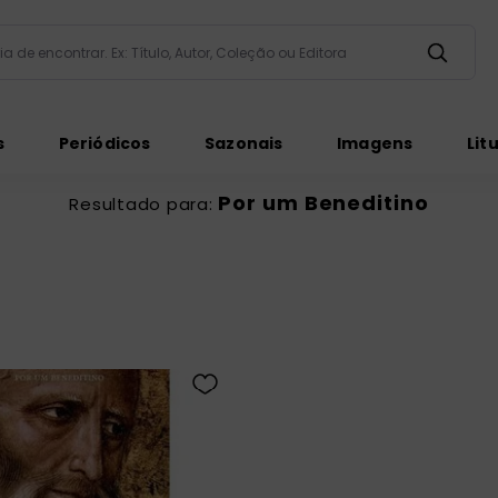
taria de encontrar. Ex: Título, Autor, Coleção ou Editora
ados
s
Periódicos
Sazonais
Imagens
Lit
Por um Beneditino
ém