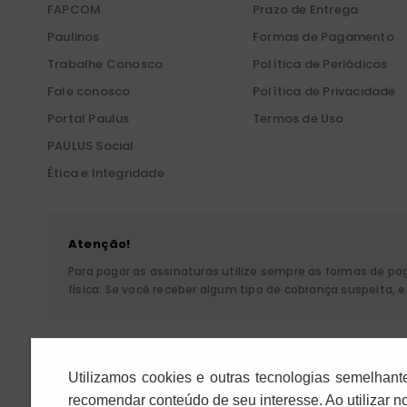
FAPCOM
Prazo de Entrega
Paulinos
Formas de Pagamento
Trabalhe Conosco
Política de Periódicos
Fale conosco
Política de Privacidade
Portal Paulus
Termos de Uso
PAULUS Social
Ética e Integridade
Atenção!
Para pagar as assinaturas utilize sempre as formas de p
física. Se você receber algum tipo de cobrança suspeita,
Pia Sociedade de São P
Utilizamos cookies e outras tecnologias semelhant
recomendar conteúdo de seu interesse. Ao utilizar 