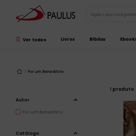
Digite o que você gos
Termos mais busc
Livros
Bíblias
Ebook
Ver todos
bíblia
1
º
liturgia
2
º
são miguel
3
º
Por um Beneditino
terço
4
º
imagens
5
º
produto
1
bíblia jerusal
6
º
Autor
biblia pastoral
7
º
Por um Beneditino
patristica
8
º
catequese
9
º
Catálogo