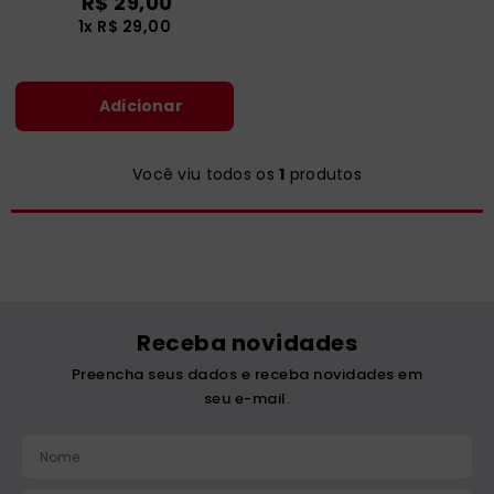
R$
29
,
00
catequese
9
º
1
x
R$
29
,
00
bíblia ave maria
10
º
Adicionar
Você viu todos os
1
produtos
Receba novidades
Preencha seus dados e receba novidades em
seu e-mail.