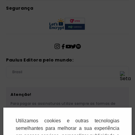
Segurança
Paulus Editora pelo mundo:
Brasil
Atenção!
Para pagar as assinaturas utilize sempre as formas de
pagamento disponibilizadas pela PAULUS. Nunca efetue
depósito ou transferência bancária em nome de terceiros
Utilizamos cookies e outras tecnologias
ou de pessoa física. Se você receber algum tipo de
cobrança suspeita, entre em contato conosco pelo
semelhantes para melhorar a sua experiência
telefone (11) 5087-3600 ou pelo e-mail