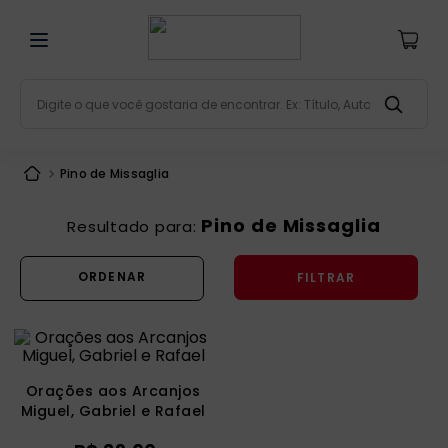
Digite o que você gostaria de encontrar. Ex: Título, Aut
Termos mais buscados
Pino de Missaglia
bíblia
1
º
liturgia
2
º
Pino de Missaglia
são miguel
3
º
FILTRAR
terço
4
º
bíblia jerusalém
5
º
imagens
6
º
patristica
7
º
Orações aos Arcanjos
Miguel, Gabriel e Rafael
biblia pastoral
8
º