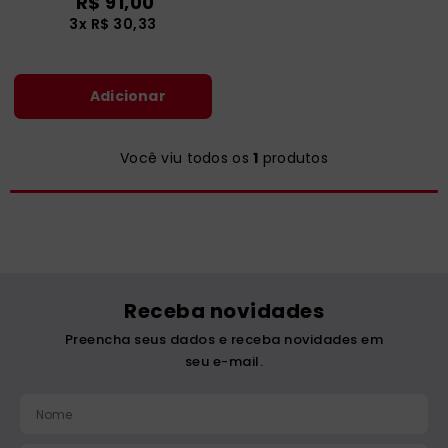
R$
91
,
00
catequese
9
º
3
x
R$
30
,
33
bíblia ave maria
10
º
Adicionar
Você viu todos os
1
produtos
Receba novidades
Preencha seus dados e receba novidades em
seu e-mail.