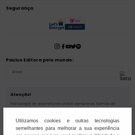
Segurança
Paulus Editora pelo mundo:
Brasil
Atenção!
Para pagar as assinaturas utilize sempre as formas de
pagamento disponibilizadas pela PAULUS. Nunca efetue
depósito ou transferência bancária em nome de terceiros
Utilizamos cookies e outras tecnologias
ou de pessoa física. Se você receber algum tipo de
cobrança suspeita, entre em contato conosco pelo
semelhantes para melhorar a sua experiência
telefone (11) 5087-3600 ou pelo e-mail