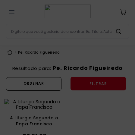
Digite o que você gostaria de encontrar. Ex: Título, Aut
Termos mais buscados
Pe. Ricardo Figueiredo
bíblia
1
º
liturgia
2
º
Pe. Ricardo Figueiredo
são miguel
3
º
FILTRAR
terço
4
º
bíblia jerusalém
5
º
imagens
6
º
biblia pastoral
7
º
A Liturgia Segundo o
Papa Francisco
patristica
8
º