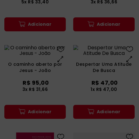
5
x
R$
33
,
40
3
x
R$
36
,
66
catequese
9
º
bíblia ave maria
10
º
Adicionar
Adicionar
O caminho aberto por
Despertar Uma Atitude
Jesus - João
De Busca
R$
95
,
00
R$
47
,
00
3
x
R$
31
,
66
1
x
R$
47
,
00
Adicionar
Adicionar