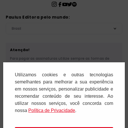
Paulus Editora pelo mundo:
Brasil
Atenção!
Para pagar as assinaturas utilize sempre as formas de
pagamento disponibilizadas pela PAULUS. Nunca efetue
depósito ou transferência bancária em nome de terceiros
Utilizamos cookies e outras tecnologias
ou de pessoa física. Se você receber algum tipo de
cobrança suspeita, entre em contato conosco pelo
semelhantes para melhorar a sua experiência
telefone (11) 5087-3600 ou pelo e-mail
em nossos serviços, personalizar publicidade e
cobranca@paulus.com.br
.
recomendar conteúdo de seu interesse. Ao
utilizar nossos serviços, você concorda com
nossa
Polí­tica de Privacidade
.
Pia Sociedade de São Paulo. CNPJ: 61.287.546/0012-12. Rua
Francisco Cruz, 229 - 04117-091. Vila Mariana - São Paulo/SP