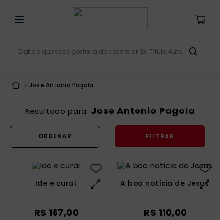
Digite o que você gostaria de encontrar. Ex: Título, Aut
Termos mais buscados
Jose Antonio Pagola
bíblia
1
º
liturgia
2
º
Jose Antonio Pagola
são miguel
3
º
FILTRAR
terço
4
º
bíblia jerusalém
5
º
imagens
6
º
Ide e curai
A boa notícia de Jesus
patristica
7
º
biblia pastoral
8
º
R$
167
,
00
R$
110
,
00