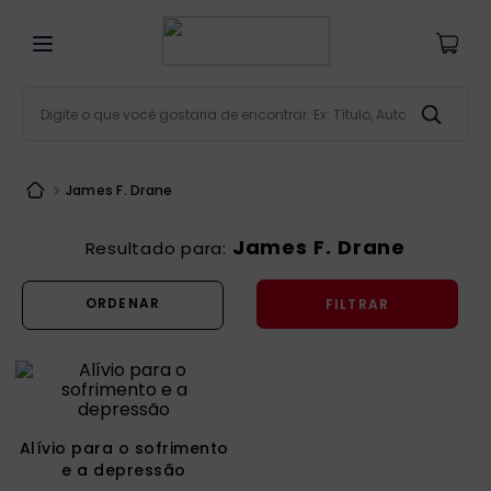
Digite o que você gostaria de encontrar. Ex: Título, Aut
Termos mais buscados
James F. Drane
bíblia
1
º
liturgia
2
º
James F. Drane
são miguel
3
º
FILTRAR
terço
4
º
bíblia jerusalém
5
º
imagens
6
º
patristica
7
º
Alívio para o sofrimento
biblia pastoral
8
º
e a depressão