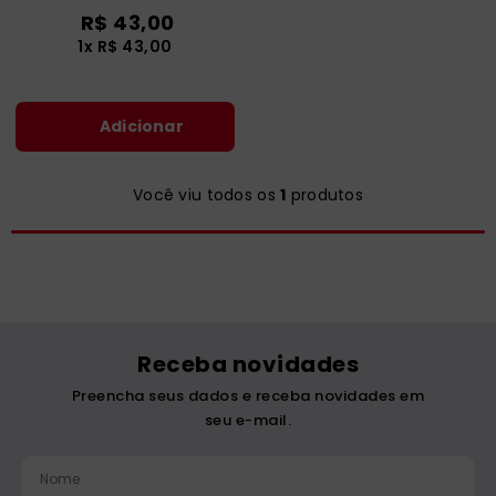
catequese
9
º
R$
43
,
00
1
x
R$
43
,
00
bíblia ave maria
10
º
Adicionar
Você viu todos os
1
produtos
Receba novidades
Preencha seus dados e receba novidades em
seu e-mail.