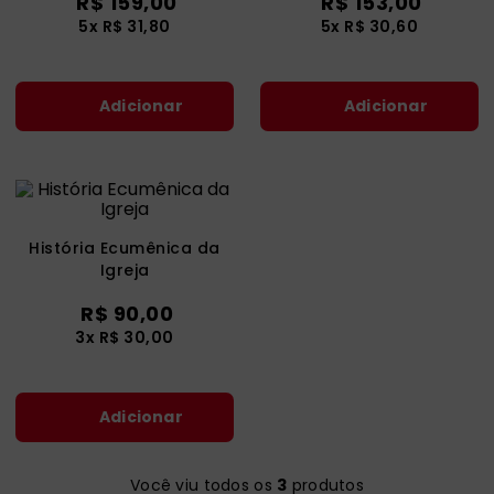
R$
159
,
00
R$
153
,
00
catequese
9
º
5
x
R$
31
,
80
5
x
R$
30
,
60
bíblia ave maria
10
º
Adicionar
Adicionar
História Ecumênica da
Igreja
R$
90
,
00
3
x
R$
30
,
00
Adicionar
Você viu todos os
3
produtos