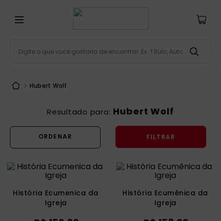
Digite o que você gostaria de encontrar. Ex: Título, Aut
Termos mais buscados
Hubert Wolf
bíblia
1
º
liturgia
2
º
Hubert Wolf
são miguel
3
º
FILTRAR
terço
4
º
bíblia jerusalém
5
º
imagens
6
º
biblia pastoral
7
º
História Ecumenica da
História Ecumênica da
Igreja
Igreja
patristica
8
º