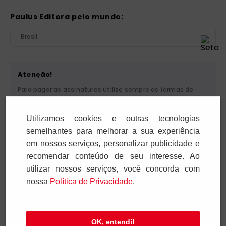
Paulus Editora pelo mundo:
Brasil
Atenção!
Para pagar as assinaturas utilize sempre as formas de
pagamento disponibilizadas pela PAULUS. Nunca efetue
depósito ou transferência bancária em nome de terceiros
Utilizamos cookies e outras tecnologias
ou de pessoa física. Se você receber algum tipo de
cobrança suspeita, entre em contato conosco pelo
semelhantes para melhorar a sua experiência
telefone (11) 5087-3600 ou pelo e-mail
em nossos serviços, personalizar publicidade e
cobranca@paulus.com.br
.
recomendar conteúdo de seu interesse. Ao
utilizar nossos serviços, você concorda com
nossa
Polí­tica de Privacidade
.
Pia Sociedade de São Paulo. CNPJ: 61.287.546/0012-12. Rua
Francisco Cruz, 229 - 04117-091. Vila Mariana - São Paulo/SP
OK, entendi!