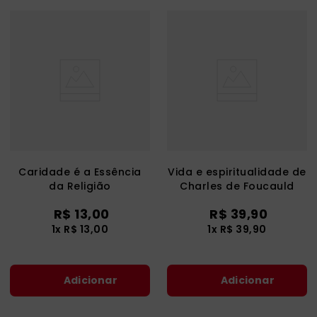
Caridade é a Essência
Vida e espiritualidade de
da Religião
Charles de Foucauld
R$
13
,
00
R$
39
,
90
1
x
R$
13
,
00
1
x
R$
39
,
90
Adicionar
Adicionar