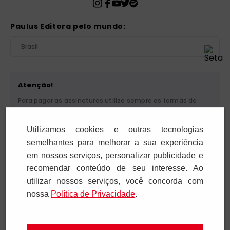
Paulus Editora pelo mundo:
Brasil
Atenção!
Para pagar as assinaturas utilize sempre as formas de
pagamento disponibilizadas pela PAULUS. Nunca efetue
depósito ou transferência bancária em nome de terceiros
Utilizamos cookies e outras tecnologias
ou de pessoa física. Se você receber algum tipo de
cobrança suspeita, entre em contato conosco pelo
semelhantes para melhorar a sua experiência
telefone (11) 5087-3600 ou pelo e-mail
em nossos serviços, personalizar publicidade e
cobranca@paulus.com.br
.
recomendar conteúdo de seu interesse. Ao
utilizar nossos serviços, você concorda com
nossa
Polí­tica de Privacidade
.
Pia Sociedade de São Paulo. CNPJ: 61.287.546/0012-12. Rua
Francisco Cruz, 229 - 04117-091. Vila Mariana - São Paulo/SP