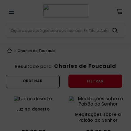
Digite o que você gostaria de encontrar. Ex: Título, Aut
Termos mais buscados
Charles de Foucauld
bíblia
1
º
liturgia
2
º
Charles de Foucauld
são miguel
3
º
FILTRAR
terço
4
º
bíblia jerusalém
5
º
imagens
6
º
Luz no deserto
biblia pastoral
7
º
Meditações sobre a
Paixão do Senhor
patristica
8
º