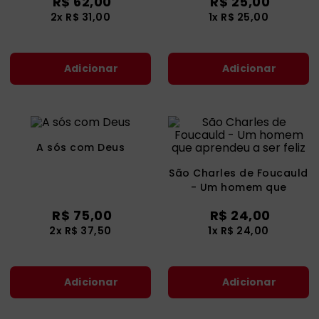
R$
62
,
00
R$
25
,
00
catequese
9
º
2
x
R$
31
,
00
1
x
R$
25
,
00
bíblia ave maria
10
º
Adicionar
Adicionar
A sós com Deus
São Charles de Foucauld
- Um homem que
aprendeu a ser feliz
R$
75
,
00
R$
24
,
00
2
x
R$
37
,
50
1
x
R$
24
,
00
Adicionar
Adicionar