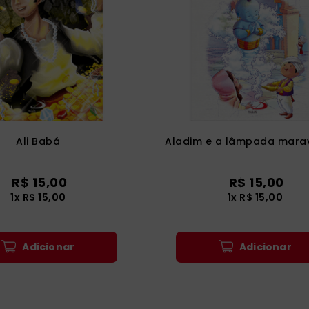
ia
Ali Babá
Aladim e a lâmpada mara
R$
15
,
00
R$
15
,
00
1
x
R$
15
,
00
1
x
R$
15
,
00
Adicionar
Adicionar