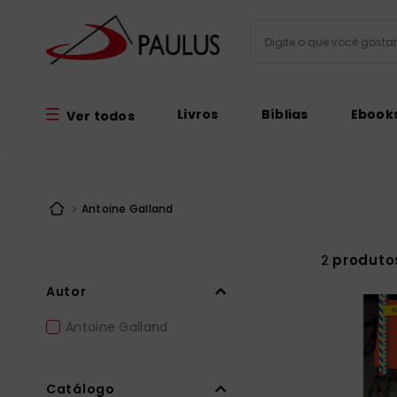
Digite o que você gos
Termos mais busc
Livros
Bíblias
Ebook
Ver todos
bíblia
1
º
liturgia
2
º
são miguel
3
º
Antoine Galland
terço
4
º
bíblia jerusal
5
º
produto
2
imagens
6
º
Autor
patristica
7
º
Antoine Galland
biblia pastoral
8
º
catequese
9
º
Catálogo