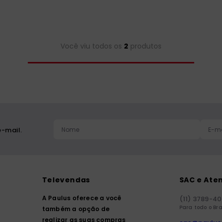
Você viu todos os
2
produtos
-mail.
Televendas
SAC e Ate
A Paulus oferece a você
(11) 3789-4
Para todo o Bra
também a opção de
realizar as suas compras