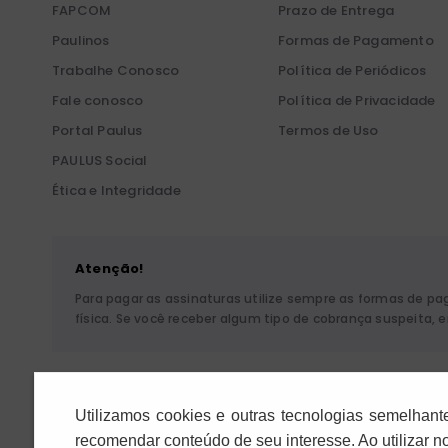
FAPCOM
Prazo de Entrega
Paulinos
Formas de Pagamento
Trabalhe Conosco
Política de Periódicos
Fale conosco
Política de Privacidade
Portal Paulus
Termos de Uso
PAULUS Social
Ética e Integridade
Atenção!
Para pagar as assinaturas utilize sempre as formas de p
física. Se você receber algum tipo de cobrança suspeita,
Pia Sociedade de São P
Utilizamos cookies e outras tecnologias semelhant
recomendar conteúdo de seu interesse. Ao utilizar 