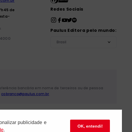
.com.br
Redes Sociais
7h45 de
exta-
.
Paulus Editora pelo mundo:
-4000
Brasil
nsferência bancária em nome de terceiros ou de pessoa
l
cobranca@paulus.com.br
.
 Mariana - São Paulo/SP
onalizar publicidade e
OK, entendi!
de
.