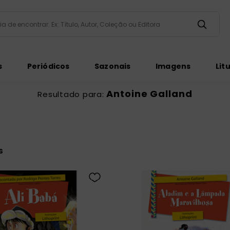
taria de encontrar. Ex: Título, Autor, Coleção ou Editora
ados
s
Periódicos
Sazonais
Imagens
Lit
Antoine Galland
ém
s