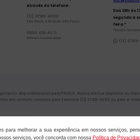
sac@paulus
através do telefone:
Das 08h às 1
(11) 3789-4000
segunda a s
São Paulo e Grande São Paulo
feira.*
*Exceto feriados
0800 016 40 11
Demais localidades
(11) 3789
agamento disponibilizadas pela PAULUS. Nunca efetue depósito ou tra
 entre em contato conosco pelo telefone (11) 3789-4000 ou pelo e-mai
aulo. CNPJ: 61.287.546/0012-12. Rua Francisco Cruz, 229 - 04117-091. Vila
es para melhorar a sua experiência em nossos serviços, pers
nossos serviços, você concorda com nossa
Polí­tica de Privacida