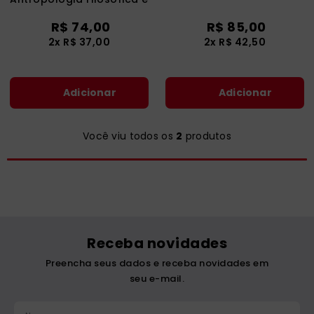
catequese
9
º
Pedagógica de Edith
R$
74
,
00
R$
85
,
00
Stein
bíblia ave maria
10
º
2
x
R$
37
,
00
2
x
R$
42
,
50
Adicionar
Adicionar
Você viu todos os
2
produtos
Receba novidades
Preencha seus dados e receba novidades em
seu e-mail.