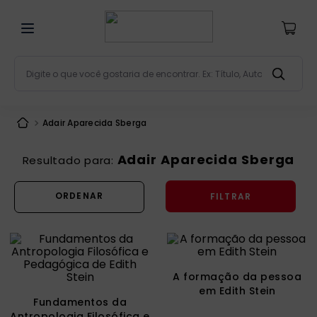
Digite o que você gostaria de encontrar. Ex: Título, Aut
Termos mais buscados
Adair Aparecida Sberga
bíblia
1
º
liturgia
2
º
Adair Aparecida Sberga
são miguel
3
º
FILTRAR
terço
4
º
bíblia jerusalém
5
º
imagens
6
º
patristica
7
º
A formação da pessoa
em Edith Stein
biblia pastoral
8
º
Fundamentos da
Antropologia Filosófica e