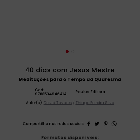
catequese
9
º
bíblia ave maria
10
º
40 dias com Jesus Mestre
Meditações para o Tempo da Quaresma
Cod:
Paulus Editora
9788534946414
Autor(a):
Deivid Tavares
/
Thiago Ferreira Silva
Formatos disponíveis: