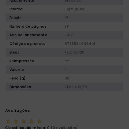
Acabamento
Brochura
Idioma
Português
Edição
1ª
Número de páginas
88
Ano de lançamento
2017
Código do produto
9788534946414
Bisac
REL055020
Reimpressão
6ª
Volume
1
Peso (g)
106
Dimensões
21,00 x 13,50
Avaliações
☆
☆
☆
☆
☆
Classificação média: 0
(0 avaliações)