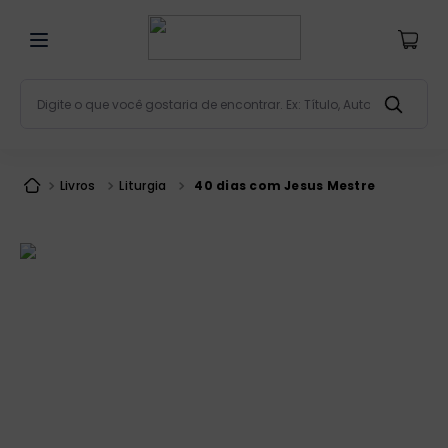
Digite o que você gostaria de encontrar. Ex: Título, Aut
Termos mais buscados
bíblia
1
º
Livros
Liturgia
40 dias com Jesus Mestre
liturgia
2
º
são miguel
3
º
terço
4
º
bíblia jerusalém
5
º
imagens
6
º
patristica
7
º
biblia pastoral
8
º