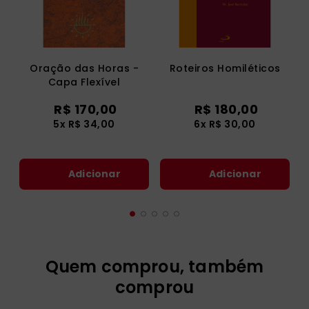
Oração das Horas -
Roteiros Homiléticos
Capa Flexível
R$
170
,
00
R$
180
,
00
5
x
R$
34
,
00
6
x
R$
30
,
00
Adicionar
Adicionar
Quem comprou, também
comprou