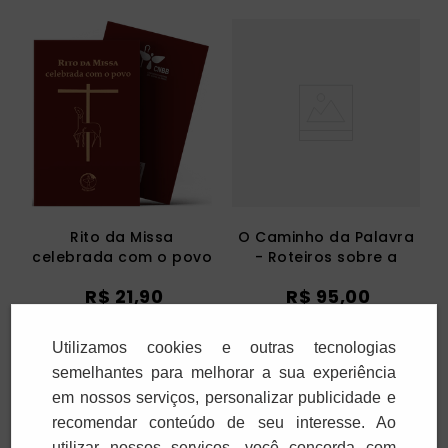
Rito da Missa
O Caminho da Palavra
celebrada com o povo
- Roteiros sobre a
Liturgia da Palavra dos
R$
21
,
90
R$
95
,
00
Domingo e Solenidades
- Ano B
1
x
R$
21
,
90
3
x
R$
31
,
66
Utilizamos cookies e outras tecnologias
semelhantes para melhorar a sua experiência
Adicionar
Adicionar
em nossos serviços, personalizar publicidade e
recomendar conteúdo de seu interesse. Ao
utilizar nossos serviços, você concorda com